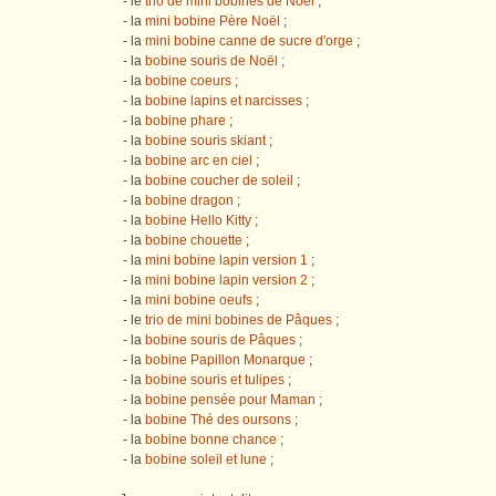
- le
trio de mini bobines de Noël
;
- la
mini bobine Père Noël
;
- la
mini bobine canne de sucre d'orge
;
- la
bobine souris de Noël
;
- la
bobine coeurs
;
- la
bobine lapins et narcisses
;
- la
bobine phare
;
- la
bobine souris skiant
;
- la
bobine arc en ciel
;
- la
bobine coucher de soleil
;
- la
bobine dragon
;
- la
bobine Hello Kitty
;
- la
bobine chouette
;
- la
mini bobine lapin version 1
;
- la
mini bobine lapin version 2
;
- la
mini bobine oeufs
;
- le
trio de mini bobines de Pâques
;
- la
bobine souris de Pâques
;
- la
bobine Papillon Monarque
;
- la
bobine souris et tulipes
;
- la
bobine pensée pour Maman
;
- la
bobine Thé des oursons
;
- la
bobine bonne chance
;
- la
bobine soleil et lune
;