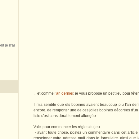
nt je n'ai
... et comme
l'an dernier
, je vous propose un petit jeu pour fête
Il m'a semblé que els bobines avaient beaucoup plu l'an dern
encore, de remporter une de ces jolies bobines décorées d'un 
liste s'est considérablement allongée.
Voici pour commencer les règles du jeu :
- avant toute chose, postez un commentaire dans cet article 
renseigner votre adresse mail dans le formulaire, ainsi que 