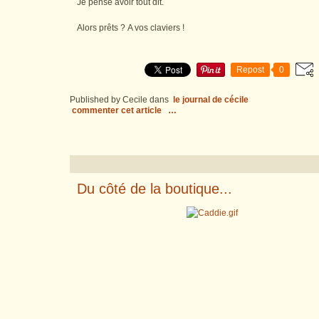
Je pense avoir tout dit.
Alors prêts ? A vos claviers !
Repost
0
Published by Cecile
dans
le journal de cécile
commenter cet article
…
Du côté de la boutique...