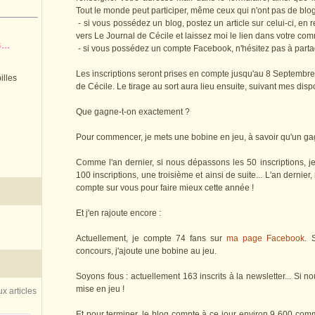
Tout le monde peut participer, même ceux qui n'ont pas de blog 
- si vous possédez un blog, postez un article sur celui-ci, en 
vers Le Journal de Cécile et laissez moi le lien dans votre co
..
- si vous possédez un compte Facebook, n'hésitez pas à partage
Les inscriptions seront prises en compte jusqu'au 8 Septembre a
illes
de Cécile. Le tirage au sort aura lieu ensuite, suivant mes dispo
Que gagne-t-on exactement ?
Pour commencer, je mets une bobine en jeu, à savoir qu'un gagn
Comme l'an dernier, si nous dépassons les 50 inscriptions, j
100 inscriptions, une troisième et ainsi de suite... L'an dernier,
compte sur vous pour faire mieux cette année !
Et j'en rajoute encore :
Actuellement, je compte 74 fans sur
ma page Facebook
. 
concours, j'ajoute une bobine au jeu.
Soyons fous : actuellement 163 inscrits à la newsletter... Si
mise en jeu !
x articles
Et pour terminer, le blog compte à ce jour environ 9 600 com