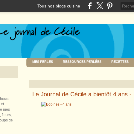
Tous nos blogs cuisine
MES PERLES
RESSOURCES PERLÉES
RECETTES
Le Journal de Cécile a bientôt 4 ans - l
nheurs
 et
de mes
 fleurs,
coups de