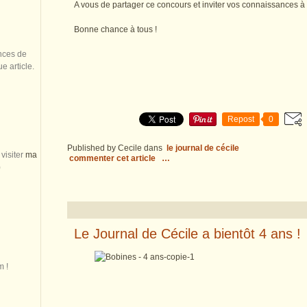
A vous de partager ce concours et inviter vos connaissances à p
Bonne chance à tous !
nces de
 article.
Repost
0
Published by Cecile
dans
le journal de cécile
visiter
ma
commenter cet article
…
)
Le Journal de Cécile a bientôt 4 ans !
m !