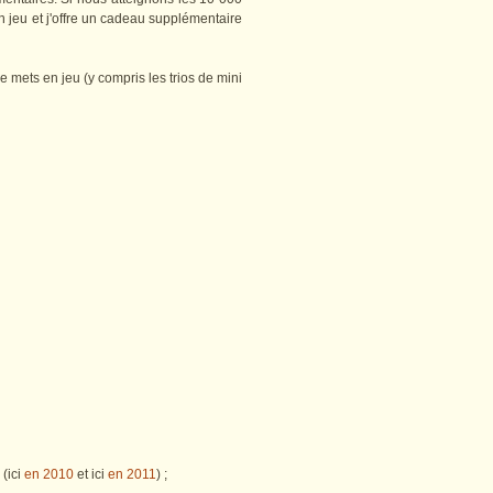
n jeu et j'offre un cadeau supplémentaire
je mets en jeu (y compris les trios de mini
 (ici
en 2010
et ici
en 2011
) ;