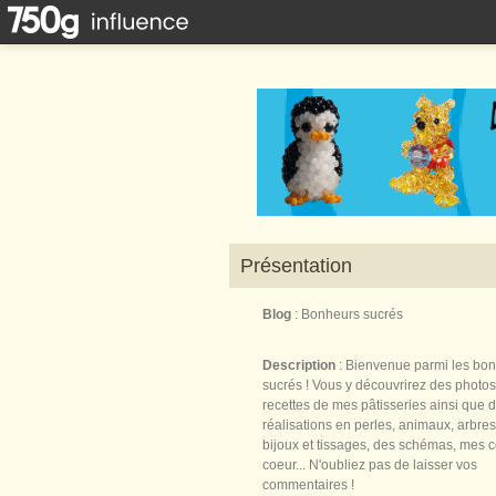
Présentation
Blog
: Bonheurs sucrés
Description
: Bienvenue parmi les bo
sucrés ! Vous y découvrirez des photos
recettes de mes pâtisseries ainsi que 
réalisations en perles, animaux, arbres,
bijoux et tissages, des schémas, mes 
coeur... N'oubliez pas de laisser vos
commentaires !