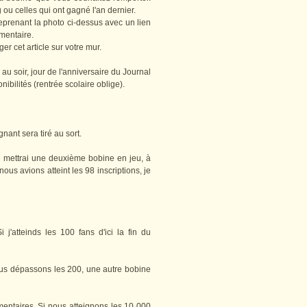
ou celles qui ont gagné l'an dernier.
reprenant la photo ci-dessus avec un lien
mmentaire.
r cet article sur votre mur.
u soir, jour de l'anniversaire du Journal
nibilités (rentrée scolaire oblige).
ant sera tiré au sort.
e mettrai une deuxième bobine en jeu, à
 nous avions atteint les 98 inscriptions, je
Si j'atteinds les 100 fans d'ici la fin du
 nous dépassons les 200, une autre bobine
mentaires. Si nous atteignons les 10 000