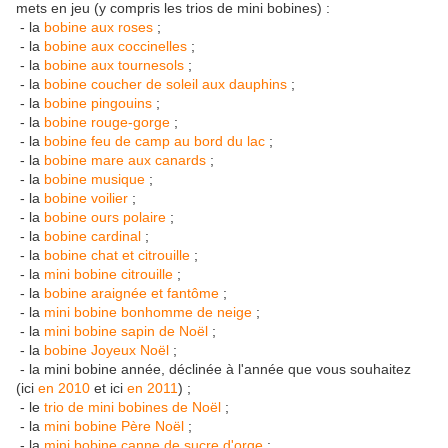
mets en jeu (y compris les trios de mini bobines) :
- la
bobine aux roses
;
- la
bobine aux coccinelles
;
- la
bobine aux tournesols
;
- la
bobine coucher de soleil aux dauphins
;
- la
bobine pingouins
;
- la
bobine rouge-gorge
;
- la
bobine feu de camp au bord du lac
;
- la
bobine mare aux canards
;
- la
bobine musique
;
- la
bobine voilier
;
- la
bobine ours polaire
;
- la
bobine cardinal
;
- la
bobine chat et citrouille
;
- la
mini bobine citrouille
;
- la
bobine araignée et fantôme
;
- la
mini bobine bonhomme de neige
;
- la
mini bobine sapin de Noël
;
- la
bobine Joyeux Noël
;
- la mini bobine année, déclinée à l'année que vous souhaitez
(ici
en 2010
et ici
en 2011
) ;
- le
trio de mini bobines de Noël
;
- la
mini bobine Père Noël
;
- la
mini bobine canne de sucre d'orge
;