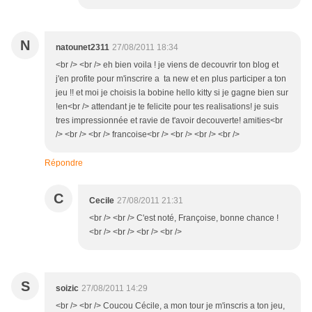
N
natounet2311
27/08/2011 18:34
<br /> <br /> eh bien voila ! je viens de decouvrir ton blog et
j'en profite pour m'inscrire a ta new et en plus participer a ton
jeu !! et moi je choisis la bobine hello kitty si je gagne bien sur
!en<br /> attendant je te felicite pour tes realisations! je suis
tres impressionnée et ravie de t'avoir decouverte! amities<br
/> <br /> <br /> francoise<br /> <br /> <br /> <br />
Répondre
C
Cecile
27/08/2011 21:31
<br /> <br /> C'est noté, Françoise, bonne chance !
<br /> <br /> <br /> <br />
S
soizic
27/08/2011 14:29
<br /> <br /> Coucou Cécile, a mon tour je m'inscris a ton jeu,