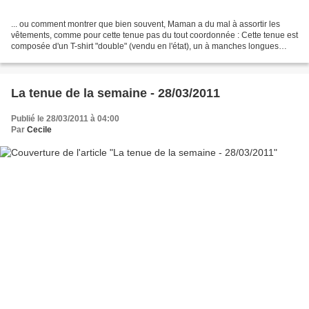
... ou comment montrer que bien souvent, Maman a du mal à assortir les
vêtements, comme pour cette tenue pas du tout coordonnée : Cette tenue est
composée d'un T-shirt "double" (vendu en l'état), un à manches longues
avec un motif imprimé orange et un...
La tenue de la semaine - 28/03/2011
Publié le 28/03/2011 à 04:00
Par
Cecile