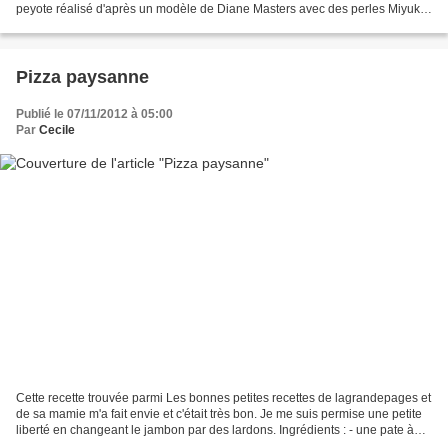
peyote réalisé d'après un modèle de Diane Masters avec des perles Miyuki
délicas 11/0 dans les coloris suivants...
Pizza paysanne
Publié le 07/11/2012 à 05:00
Par
Cecile
Cette recette trouvée parmi Les bonnes petites recettes de lagrandepages et
de sa mamie m'a fait envie et c'était très bon. Je me suis permise une petite
liberté en changeant le jambon par des lardons. Ingrédients : - une pate à
pizza - de la crème fraiche...