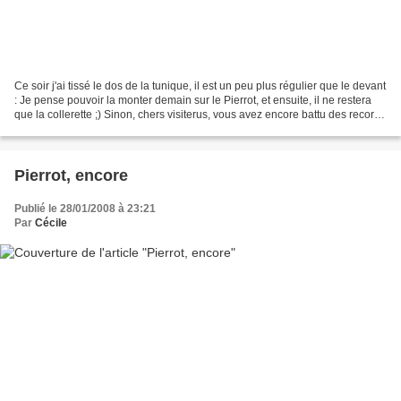
Ce soir j'ai tissé le dos de la tunique, il est un peu plus régulier que le devant
: Je pense pouvoir la monter demain sur le Pierrot, et ensuite, il ne restera
que la collerette ;) Sinon, chers visiterus, vous avez encore battu des records
aujourd'hui...
Pierrot, encore
Publié le 28/01/2008 à 23:21
Par
Cécile