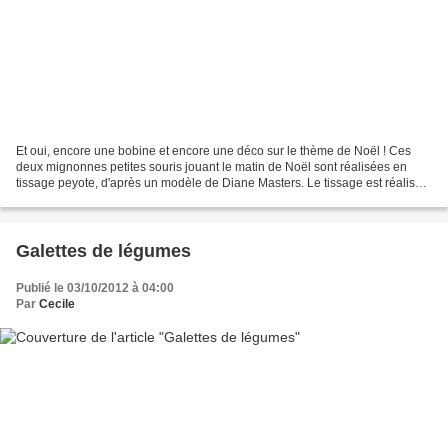
Et oui, encore une bobine et encore une déco sur le thème de Noël ! Ces
deux mignonnes petites souris jouant le matin de Noël sont réalisées en
tissage peyote, d'après un modèle de Diane Masters. Le tissage est réalisé
en perles Miyuki délicas 11/0 dans...
Galettes de légumes
Publié le 03/10/2012 à 04:00
Par
Cecile