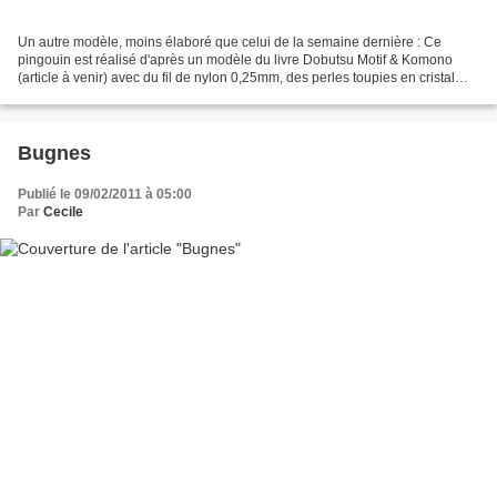
Un autre modèle, moins élaboré que celui de la semaine dernière : Ce
pingouin est réalisé d'après un modèle du livre Dobutsu Motif & Komono
(article à venir) avec du fil de nylon 0,25mm, des perles toupies en cristal
Swarovski Aquamarine AB, Crystal AB...
Bugnes
Publié le 09/02/2011 à 05:00
Par
Cecile