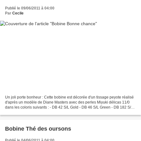
Publié le 09/06/2011 à 04:00
Par
Cecile
Un joli porte bonheur : Cette bobine est décorée d'un tissage peyote réalisé
d'après un modèle de Diane Masters avec des perles Miyuki délicas 11/0
dans les coloris suivants : - DB 42 S/L Gold - DB 46 S/L Green - DB 182 S/L
Jade Green - DB 203 Cream Ceylon...
Bobine Thé des oursons
Publié le 04/06/2011 à 04:00