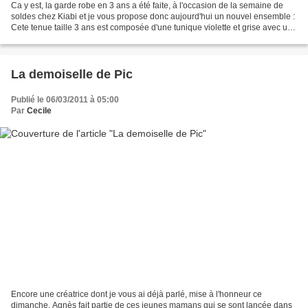
Ca y est, la garde robe en 3 ans a été faite, à l'occasion de la semaine de
soldes chez Kiabi et je vous propose donc aujourd'hui un nouvel ensemble :
Cete tenue taille 3 ans est composée d'une tunique violette et grise avec un
petit motif imprimé fleur...
La demoiselle de Pic
Publié le 06/03/2011 à 05:00
Par
Cecile
Encore une créatrice dont je vous ai déjà parlé, mise à l'honneur ce
dimanche. Agnès fait partie de ces jeunes mamans qui se sont lancée dans