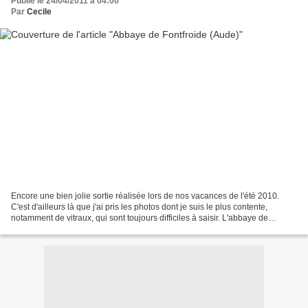
Publié le 24/04/2011 à 04:00
Par
Cecile
Encore une bien jolie sortie réalisée lors de nos vacances de l'été 2010.
C'est d'ailleurs là que j'ai pris les photos dont je suis le plus contente,
notamment de vitraux, qui sont toujours difficiles à saisir. L'abbaye de
Fontfroide est située dans l'Aude....