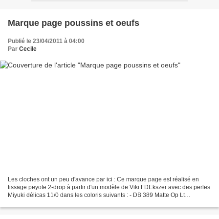
Marque page poussins et oeufs
Publié le 23/04/2011 à 04:00
Par
Cecile
Les cloches ont un peu d'avance par ici : Ce marque page est réalisé en
tissage peyote 2-drop à partir d'un modèle de Viki FDEkszer avec des perles
Miyuki délicas 11/0 dans les coloris suivants : - DB 389 Matte Op Lt
Terracotta - DB 747 Matte Tr Aqua...