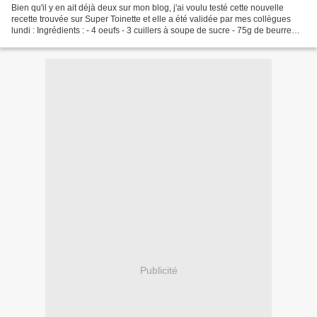
Bien qu'il y en ait déjà deux sur mon blog, j'ai voulu testé cette nouvelle
recette trouvée sur Super Toinette et elle a été validée par mes collègues
lundi : Ingrédients : - 4 oeufs - 3 cuillers à soupe de sucre - 75g de beurre
mou coupé en dés - 1 cuiller...
Publicité