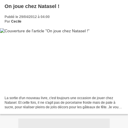
On joue chez Natasel !
Publié le 29/04/2012 à 04:00
Par
Cecile
La sortie d'un nouveau livre, c'est toujours une occasion de jouer chez
Natasel. Et cette fois, il ne s'agit pas de porcelaine froide mais de pate à
sucre, pour réaliser pleins de jolis décors pour les gâteaux de fête. Je vous
ai déjà parlé de la pate...