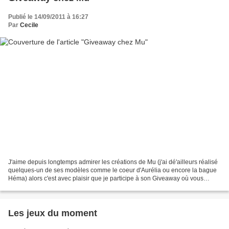
Publié le 14/09/2011 à 16:27
Par
Cecile
J'aime depuis longtemps admirer les créations de Mu (j'ai dé'ailleurs réalisé
quelques-un de ses modèles comme le coeur d'Aurélia ou encore la bague
Héma) alors c'est avec plaisir que je participe à son Giveaway où vous
pouvez remporter cette très jolie...
Les jeux du moment