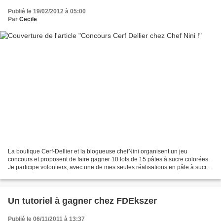
Publié le 19/02/2012 à 05:00
Par
Cecile
La boutique Cerf-Dellier et la blogueuse chefNini organisent un jeu
concours et proposent de faire gagner 10 lots de 15 pâtes à sucre colorées.
Je participe volontiers, avec une de mes seules réalisations en pâte à sucre,
qui ne gagnera pas mais l'important,...
Un tutoriel à gagner chez FDEkszer
Publié le 06/11/2011 à 13:37