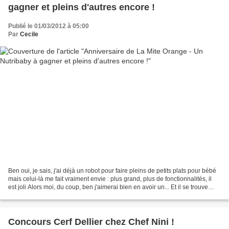
gagner et pleins d'autres encore !
Publié le 01/03/2012 à 05:00
Par
Cecile
Ben oui, je sais, j'ai déjà un robot pour faire pleins de petits plats pour bébé
mais celui-là me fait vraiment envie : plus grand, plus de fonctionnalités, il
est joli Alors moi, du coup, ben j'aimerai bien en avoir un... Et il se trouve
qu'à l'occasion...
Concours Cerf Dellier chez Chef Nini !