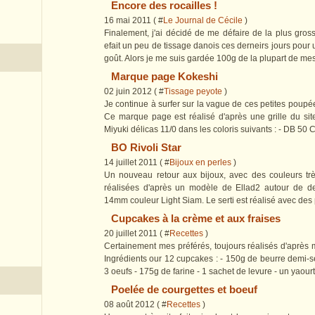
Encore des rocailles !
16 mai 2011 ( #
Le Journal de Cécile
)
Finalement, j'ai décidé de me défaire de la plus gross
efait un peu de tissage danois ces derneirs jours pou
goût. Alors je me suis gardée 100g de la plupart de mes 
Marque page Kokeshi
02 juin 2012 ( #
Tissage peyote
)
Je continue à surfer sur la vague de ces petites poupées 
Ce marque page est réalisé d'après une grille du si
Miyuki délicas 11/0 dans les coloris suivants : - DB 50 Cr
BO Rivoli Star
14 juillet 2011 ( #
Bijoux en perles
)
Un nouveau retour aux bijoux, avec des couleurs trè
réalisées d'après un modèle de Ellad2 autour de d
14mm couleur Light Siam. Le serti est réalisé avec des p
Cupcakes à la crème et aux fraises
20 juillet 2011 ( #
Recettes
)
Certainement mes préférés, toujours réalisés d'après 
Ingrédients our 12 cupcakes : - 150g de beurre demi-s
3 oeufs - 175g de farine - 1 sachet de levure - un yaourt -
Poelée de courgettes et boeuf
08 août 2012 ( #
Recettes
)