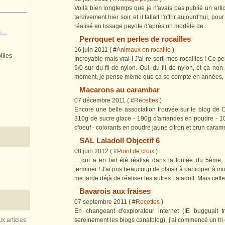
Voilà bien longtemps que je n'avais pas publié un article 
tardivement hier soir, et il fallait l'offrir aujourd'hui, 
réalisé en tissage peyote d'après un modèle de...
..
Perroquet en perles de rocailles
16 juin 2011 ( #
Animaux en rocaille
)
illes
Incroyable mais vrai ! J'ai re-sorti mes rocailles ! Ce p
9/0 sur du fil de nylon. Oui, du fil de nylon, et ça no
moment, je pense même que ça se compte en années, vo
Macarons au carambar
07 décembre 2011 ( #
Recettes
)
Encore une belle association trouvée sur le blog de 
310g de sucre glace - 190g d'amandes en poudre - 1
d'oeuf - colorants en poudre jaune citron et brun carame
SAL Laladoll Objectif 6
08 juin 2012 ( #
Point de croix
)
... qui a en fait été réalisé dans la foulée du 5ème, p
terminer ! J'ai pris beaucoup de plaisir à participer à m
me tarde déjà de réaliser les autres Laladoll. Mais cette.
Bavarois aux fraises
07 septembre 2011 ( #
Recettes
)
En changeant d'explorateur internet (IE bugguait t
sereinement les blogs canalblog), j'ai commencé un tri
x articles