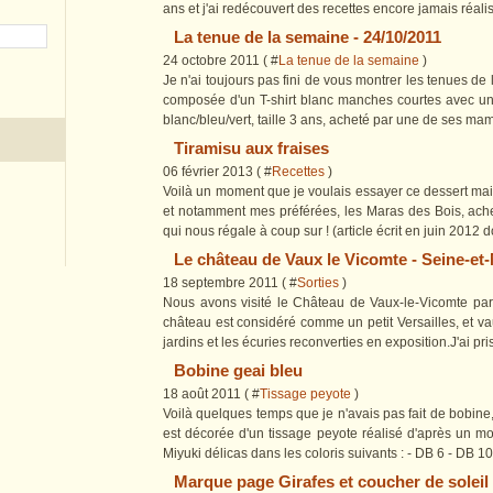
ans et j'ai redécouvert des recettes encore jamais réalisée
La tenue de la semaine - 24/10/2011
24 octobre 2011 ( #
La tenue de la semaine
)
Je n'ai toujours pas fini de vous montrer les tenues de l
composée d'un T-shirt blanc manches courtes avec un p
blanc/bleu/vert, taille 3 ans, acheté par une de ses mami
Tiramisu aux fraises
06 février 2013 ( #
Recettes
)
Voilà un moment que je voulais essayer ce dessert mais 
et notamment mes préférées, les Maras des Bois, ache
qui nous régale à coup sur ! (article écrit en juin 2012 d
Le château de Vaux le Vicomte - Seine-et
18 septembre 2011 ( #
Sorties
)
Nous avons visité le Château de Vaux-le-Vicomte par
château est considéré comme un petit Versailles, et vau
jardins et les écuries reconverties en exposition.J'ai pr
Bobine geai bleu
18 août 2011 ( #
Tissage peyote
)
Voilà quelques temps que je n'avais pas fait de bobine
est décorée d'un tissage peyote réalisé d'après un 
Miyuki délicas dans les coloris suivants : - DB 6 - DB 10
Marque page Girafes et coucher de soleil