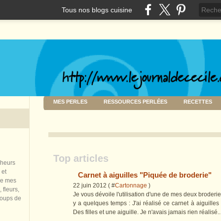
Tous nos blogs cuisine
MES PERLES
RESSOURCES PERLÉES
RECETTES
Top articles
nheurs
 et
Carnet à aiguilles "Piquée de broderie"
de mes
22 juin 2012 ( #
Cartonnage
)
 fleurs,
Je vous dévoile l'utilisation d'une de mes deux broderie
coups de
y a quelques temps : J'ai réalisé ce carnet à aiguilles
Des filles et une aiguille. Je n'avais jamais rien réalisé..