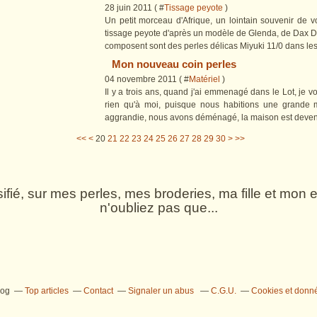
28 juin 2011 ( #
Tissage peyote
)
Un petit morceau d'Afrique, un lointain souvenir de
tissage peyote d'après un modèle de Glenda, de Dax Des
composent sont des perles délicas Miyuki 11/0 dans les 
Mon nouveau coin perles
04 novembre 2011 ( #
Matériel
)
Il y a trois ans, quand j'ai emmenagé dans le Lot, je v
rien qu'à moi, puisque nous habitions une grande m
aggrandie, nous avons déménagé, la maison est devenue
10
40
50
60
70
<<
<
20
21
22
23
24
25
26
27
28
29
30
>
>>
rsifié, sur mes perles, mes broderies, ma fille et mo
n'oubliez pas que...
log
Top articles
Contact
Signaler un abus
C.G.U.
Cookies et donn