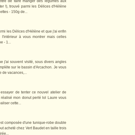
rmettre de faire manger des légumes aux
r !), trouvé parmi les Délices d'Hélène
ttes - 150g de...
rmi les Délices d'Hélène et que j'ai enfin
 l'intérieur à vous montrer mais celles
 - 1...
j'ai souvent visité, sous divers angles
complète sur le bassin d'Arcachon. Je vous
e de vacances,...
essayer de tenter ce nouvel atelier de
s réalisé mon donut perlé lol Laure vous
liser cette...
 est composée d'une tunique-robe double
ut acheté chez Vert Baudet en taille trois
rée...