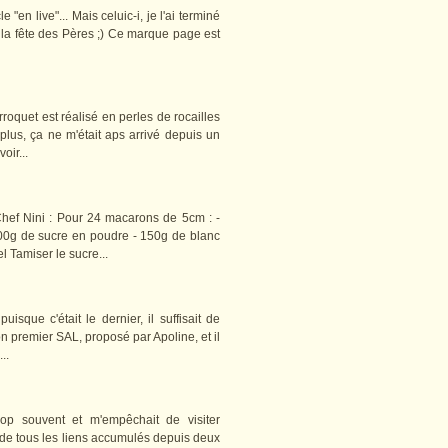
"en live"... Mais celuic-i, je l'ai terminé
pour la fête des Pères ;) Ce marque page est
erroquet est réalisé en perles de rocailles
n plus, ça ne m'était aps arrivé depuis un
ir...
Chef Nini : Pour 24 macarons de 5cm : -
00g de sucre en poudre - 150g de blanc
l Tamiser le sucre...
uisque c'était le dernier, il suffisait de
on premier SAL, proposé par Apoline, et il
..
rop souvent et m'empêchait de visiter
 de tous les liens accumulés depuis deux