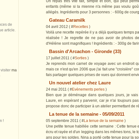
Un repas très vite fait, simple et bon, qui peut pe
enfants (même si la mienne n'a même pas voulu goûte
allégés. Ingrédients pour 3 personnes : - 600g de courge
Gateau Caramilk
nces de
04 avril 2012 ( #
Recettes
)
 article.
Voilà une recette repérée il y a déjà quelques temps pa
réalisée ! Je regrette de ne pas avoir de photos de
d'Hélène sont magnifiques ! Ingrédients : - 300g de farine
Bassin d'Arcachon - Gironde (33)
17 juillet 2011 ( #
Sorties
)
Je reprends mon carnet de voyage avec un endroit que 
mais ce n'est qu'en 2006 que j'ai fait une "croisière" 
visiter
ma
fais partager quelques prises de vues qui donnent envi
)
Un nouvel atelier chez Laure
24 mai 2011 ( #
Evènements perles
)
Bien que je déménage dans quelques jours, je vais 
Laure, en espérant y parvenir, car je n'ai toujours pa
propose donc de participer à un atelier permettant de réa
La tenue de la semaine - 05/09/2011
05 septembre 2011 ( #
La tenue de la semaine
)
m !
Une petite tenue habillée cette semaine : Cette tenue
écru et rayée et d'un legging dans les mêmes tons, le to
ans pour les soldes. Nina a porté cette tenue pour la soi