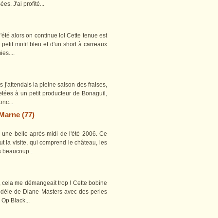
s. J'ai profité...
'été alors on continue lol Cette tenue est
etit motif bleu et d'un short à carreaux
es....
j'attendais la pleine saison des fraises,
tées à un petit producteur de Bonaguil,
onc...
-Marne (77)
 une belle après-midi de l'été 2006. Ce
t la visite, qui comprend le château, les
is beaucoup...
, cela me démangeait trop ! Cette bobine
modèle de Diane Masters avec des perles
 Op Black...