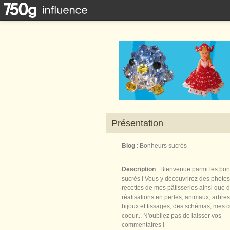
Présentation
Blog
: Bonheurs sucrés
Description
: Bienvenue parmi les bo
sucrés ! Vous y découvrirez des photos
recettes de mes pâtisseries ainsi que 
réalisations en perles, animaux, arbres,
bijoux et tissages, des schémas, mes 
coeur... N'oubliez pas de laisser vos
commentaires !