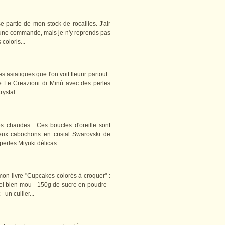
e partie de mon stock de rocailles. J'air
r une commande, mais je n'y reprends pas
coloris...
asiatiques que l'on voit fleurir partout :
te Le Creazioni di Minù avec des perles
ystal...
s chaudes : Ces boucles d'oreille sont
eux cabochons en cristal Swarovski de
erles Miyuki délicas...
mon livre "Cupcakes colorés à croquer" :
el bien mou - 150g de sucre en poudre -
 un cuiller...