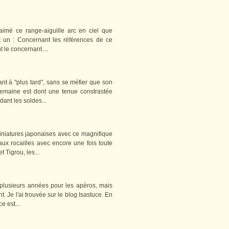
imé ce range-aiguille arc en ciel que
ait un : Concernant les références de ce
t le concernant....
t à "plus tard", sans se méfier que son
semaine est dont une tenue constrastée
ant les soldes...
miniatures japonaises avec ce magnifique
ux rocailles avec encore une fois toute
 Tigrou, les...
 plusieurs années pour les apéros, mais
 Je l'ai trouvée sur le blog Isastuce. En
e est...