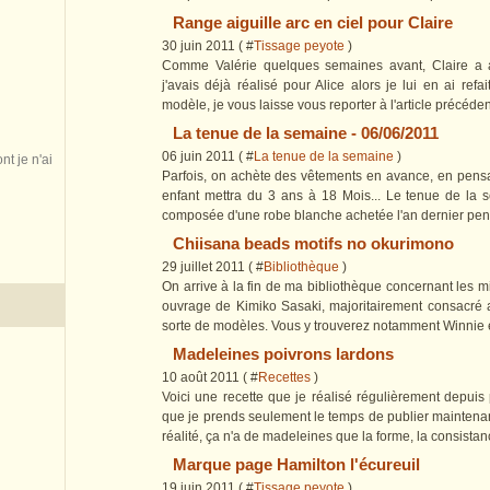
Range aiguille arc en ciel pour Claire
30 juin 2011 ( #
Tissage peyote
)
Comme Valérie quelques semaines avant, Claire a a
j'avais déjà réalisé pour Alice alors je lui en ai ref
modèle, je vous laisse vous reporter à l'article précéden
La tenue de la semaine - 06/06/2011
06 juin 2011 ( #
La tenue de la semaine
)
nt je n'ai
Parfois, on achète des vêtements en avance, en pensan
enfant mettra du 3 ans à 18 Mois... Le tenue de la 
composée d'une robe blanche achetée l'an dernier pend
Chiisana beads motifs no okurimono
29 juillet 2011 ( #
Bibliothèque
)
On arrive à la fin de ma bibliothèque concernant les 
ouvrage de Kimiko Sasaki, majoritairement consacré a
sorte de modèles. Vous y trouverez notamment Winnie et
Madeleines poivrons lardons
10 août 2011 ( #
Recettes
)
Voici une recette que je réalisé régulièrement depuis
que je prends seulement le temps de publier maintenant.
réalité, ça n'a de madeleines que la forme, la consistanc
Marque page Hamilton l'écureuil
19 juin 2011 ( #
Tissage peyote
)