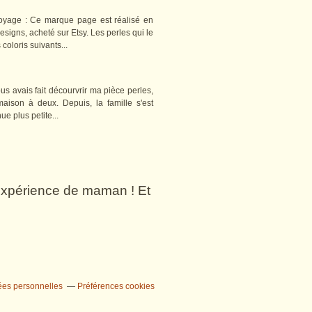
 voyage : Ce marque page est réalisé en
igns, acheté sur Etsy. Les perles qui le
coloris suivants...
ous avais fait décourvrir ma pièce perles,
aison à deux. Depuis, la famille s'est
 plus petite...
n expérience de maman ! Et
ées personnelles
Préférences cookies