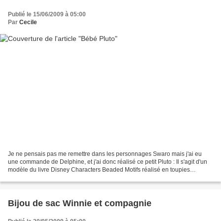
Publié le 15/06/2009 à 05:00
Par
Cecile
Je ne pensais pas me remettre dans les personnages Swaro mais j'ai eu
une commande de Delphine, et j'ai donc réalisé ce petit Pluto : Il s'agit d'un
modèle du livre Disney Characters Beaded Motifs réalisé en toupies
Swarovski 3 et 4mm couleur Light Topaz,...
Bijou de sac Winnie et compagnie