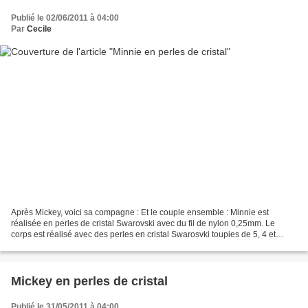
Publié le 02/06/2011 à 04:00
Par
Cecile
Après Mickey, voici sa compagne : Et le couple ensemble : Minnie est
réalisée en perles de cristal Swarovski avec du fil de nylon 0,25mm. Le
corps est réalisé avec des perles en cristal Swarosvki toupies de 5, 4 et
3mm, couleur Smoked Topaz, Silk, Indian...
Mickey en perles de cristal
Publié le 31/05/2011 à 04:00