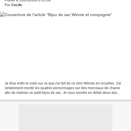
Publié le 20/05/2009 à 05:00
Par
Cecile
Je lève enfin le voile sur ce que j'ai fait de ce mini Winnie en rocailles. J'ai
simplement monté les quatres personnages sur des morceaux de chaine
afin de réaliser un petit bijou de sac. Je vous montre en détail deux des
personnages : Je n'ai pas réussi...