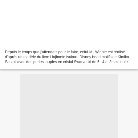
Depuis le temps que j'attendais pour le faire, celui-là ! Winnie est réalisé
d'après un modèle du livre Hajimete tsukuru Disney bead motifs de Kimiko
Sasaki avec des perles toupies en cristal Swarvoski de 5 ; 4 et 3mm couleur
Light Topaz et Light Siam,...