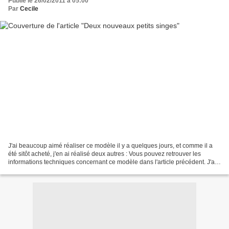
Publié le 26/02/2011 à 05:00
Par
Cecile
J'ai beaucoup aimé réaliser ce modèle il y a quelques jours, et comme il a
été sitôt acheté, j'en ai réalisé deux autres : Vous pouvez retrouver les
informations techniques concernant ce modèle dans l'article précédent. J'ai
réalisé une variation sur...