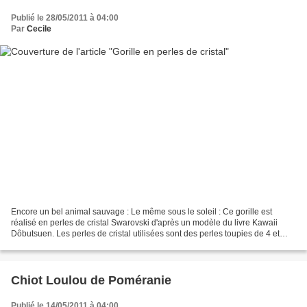
Publié le 28/05/2011 à 04:00
Par
Cecile
Encore un bel animal sauvage : Le même sous le soleil : Ce gorille est
réalisé en perles de cristal Swarovski d'après un modèle du livre Kawaii
Dôbutsuen. Les perles de cristal utilisées sont des perles toupies de 4 et
3mm couleur Black Diamond et Morion....
Chiot Loulou de Poméranie
Publié le 14/05/2011 à 04:00