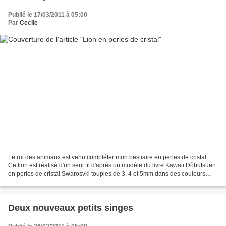
Publié le 17/03/2011 à 05:00
Par
Cecile
Le roi des animaux est venu compléter mon bestiaire en perles de cristal :
Ce lion est réalisé d'un seul fil d'après un modèle du livre Kawaii Dôbutsuen
en perles de cristal Swarosvki toupies de 3, 4 et 5mm dans des couleurs
Light Topaz, Jet et Topaz,...
Deux nouveaux petits singes