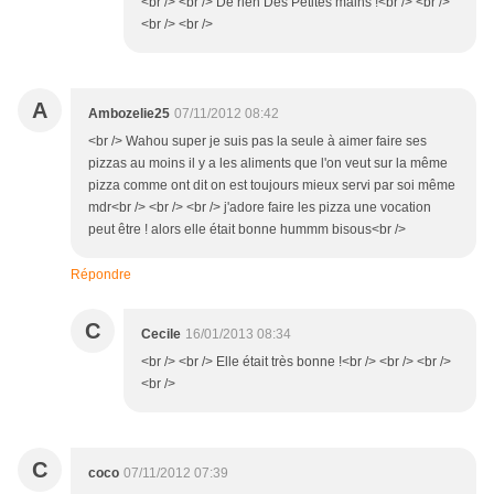
<br /> <br /> De rien Des Petites mains !<br /> <br />
<br /> <br />
A
Ambozelie25
07/11/2012 08:42
<br /> Wahou super je suis pas la seule à aimer faire ses
pizzas au moins il y a les aliments que l'on veut sur la même
pizza comme ont dit on est toujours mieux servi par soi même
mdr<br /> <br /> <br /> j'adore faire les pizza une vocation
peut être ! alors elle était bonne hummm bisous<br />
Répondre
C
Cecile
16/01/2013 08:34
<br /> <br /> Elle était très bonne !<br /> <br /> <br />
<br />
C
coco
07/11/2012 07:39