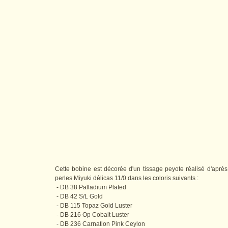
Cette bobine est décorée d'un tissage peyote réalisé d'apr
perles Miyuki délicas 11/0 dans les coloris suivants :
- DB 38 Palladium Plated
- DB 42 S/L Gold
- DB 115 Topaz Gold Luster
- DB 216 Op Cobalt Luster
- DB 236 Carnation Pink Ceylon