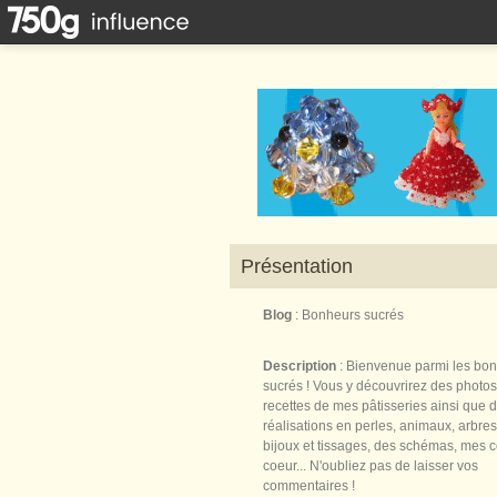
Présentation
Blog
: Bonheurs sucrés
Description
: Bienvenue parmi les bo
sucrés ! Vous y découvrirez des photos
recettes de mes pâtisseries ainsi que 
réalisations en perles, animaux, arbres,
bijoux et tissages, des schémas, mes 
coeur... N'oubliez pas de laisser vos
commentaires !