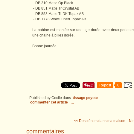
- DB 310 Matte Op Black
- DB 851 Matte Tr Crystal AB
- DB 853 Matte Tr DK Topaz AB
- DB 1778 White Lined Topaz AB
La bobine est montée sur une tige dorée avec deux perles 
une chaine à billes dorée.
Bonne journée !
Repost
0
Published by Cecile
dans
tissage peyote
commenter cet article
…
<< Des trésors dans ma maison...
Nin
commentaires