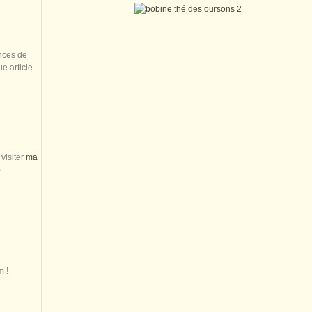
nces de
 article.
visiter
ma
)
m !