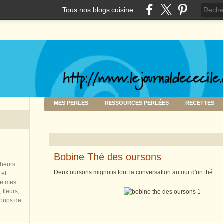
Tous nos blogs cuisine
MES PERLES
RESSOURCES PERLÉES
RECETTES
Bobine Thé des oursons
nheurs
Deux oursons mignons font la conversation autour d'un thé :
 et
de mes
 fleurs,
coups de