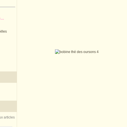
..
illes
x articles