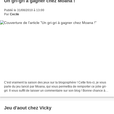
Un gri-gri à gagner chez Moana !
Publié le 31/08/2010 à 13:00
Par
Cecile
C'est vraiment la saison des jeux sur la blogosphère ! Cette fois-ci, je vous
parle du jeu lancé par Moana, qui vous permettra de remporter ce jolie gri-
gri. Il vous suffit de laisser un commentaire sur son blog ! Bonne chance à
toutes ! Et il est toujours...
Jeu d'aout chez Vicky