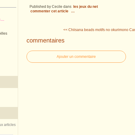
Published by Cecile
dans
les jeux du net
commenter cet article
…
..
<< Chiisana beads motifs no okurimono
Can
illes
commentaires
Ajouter un commentaire
x articles