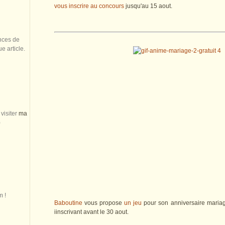
vous inscrire au concours
jusqu'au 15 aout.
nces de
 article.
visiter
ma
)
m !
Baboutine
vous propose
un jeu
pour son anniversaire maria
iinscrivant avant le 30 aout.