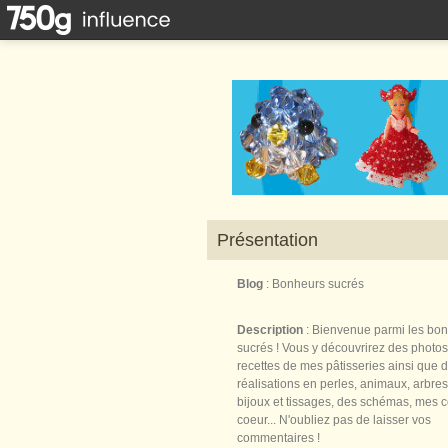
Présentation
Blog
: Bonheurs sucrés
Description
: Bienvenue parmi les bo
sucrés ! Vous y découvrirez des photos
recettes de mes pâtisseries ainsi que 
réalisations en perles, animaux, arbres,
bijoux et tissages, des schémas, mes 
coeur... N'oubliez pas de laisser vos
commentaires !