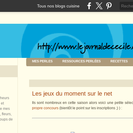
Tous nos blogs cuisine
MES PERLES
RESSOURCES PERLÉES
RECETTES
Les jeux du moment sur le net
nheurs
Ils sont nombreux en cette saison alors voici une petite sélec
 et
propre concours
(bientôt le point sur les inscriptions ;) ) :
de mes
 fleurs,
coups de