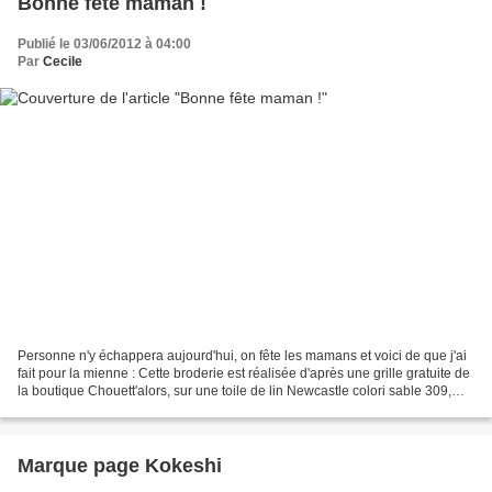
Bonne fête maman !
Publié le 03/06/2012 à 04:00
Par
Cecile
Personne n'y échappera aujourd'hui, on fête les mamans et voici de que j'ai
fait pour la mienne : Cette broderie est réalisée d'après une grille gratuite de
la boutique Chouett'alors, sur une toile de lin Newcastle colori sable 309,
achetée au Comptoir...
Marque page Kokeshi