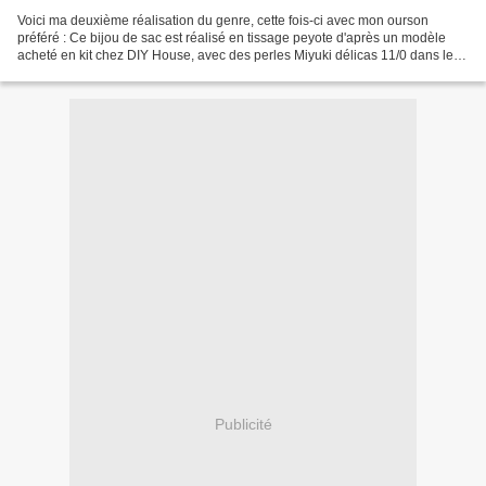
Voici ma deuxième réalisation du genre, cette fois-ci avec mon ourson
préféré : Ce bijou de sac est réalisé en tissage peyote d'après un modèle
acheté en kit chez DIY House, avec des perles Miyuki délicas 11/0 dans les
coloris suivants : - DB 10 Op Black...
Publicité