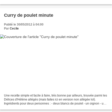
Antique Rose Luster - DB 351...
Curry de poulet minute
Publié le 30/05/2012 à 04:00
Par
Cecile
Une recette simple et facile à faire, très bonne par ailleurs, trouvée parmi les
Délices d'Hélène allégés (mais faites ici en version non allégée lol).
Ingrédients pour deux personnes : - deux blancs de poulet - un oignon - une
boite de pulpe de tomates...