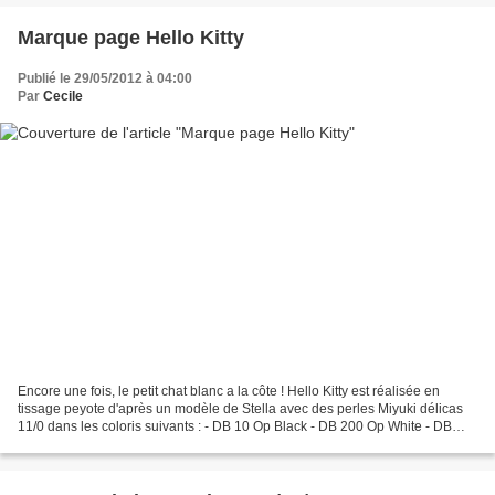
Marque page Hello Kitty
Publié le 29/05/2012 à 04:00
Par
Cecile
Encore une fois, le petit chat blanc a la côte ! Hello Kitty est réalisée en
tissage peyote d'après un modèle de Stella avec des perles Miyuki délicas
11/0 dans les coloris suivants : - DB 10 Op Black - DB 200 Op White - DB
694 Dyed Semi-Matte S/L Purple...