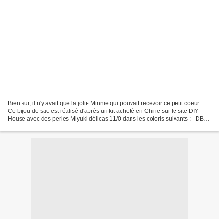
Bien sur, il n'y avait que la jolie Minnie qui pouvait recevoir ce petit coeur :
Ce bijou de sac est réalisé d'après un kit acheté en Chine sur le site DIY
House avec des perles Miyuki délicas 11/0 dans les coloris suivants : - DB
10 Op Black - DB 210...