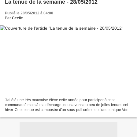
La tenue de la semaine - 28/05/2012
Publié le 28/05/2012 à 04:00
Par
Cecile
J'ai été une très mauvaise élève cette année pour participer à cette
communauté mais à ma décharge, nous avons eu peu de jolies tenues cet
hiver. Cette tenue est composée d'un sous-pull crème et d'une tunique Vert
Baudet que j'aime beaucoup et qui fera...