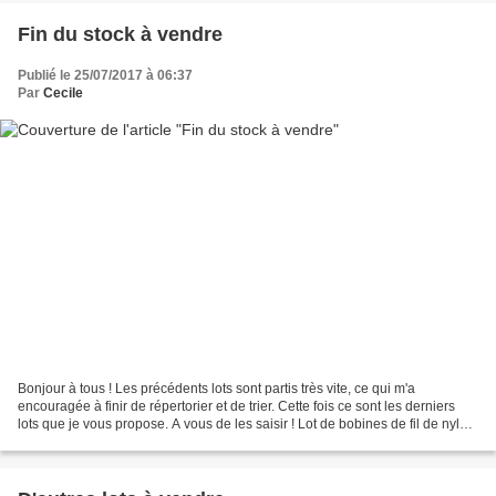
Fin du stock à vendre
Publié le 25/07/2017 à 06:37
Par
Cecile
Bonjour à tous ! Les précédents lots sont partis très vite, ce qui m'a
encouragée à finir de répertorier et de trier. Cette fois ce sont les derniers
lots que je vous propose. A vous de les saisir ! Lot de bobines de fil de nylon
et Fireline, divers diamètres...