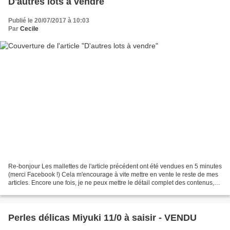
D'autres lots à vendre
Publié le 20/07/2017 à 10:03
Par
Cecile
Re-bonjour Les mallettes de l'article précédent ont été vendues en 5 minutes
(merci Facebook !) Cela m'encourage à vite mettre en vente le reste de mes
articles. Encore une fois, je ne peux mettre le détail complet des contenus,
cela serait chronophage...
Perles délicas Miyuki 11/0 à saisir - VENDU