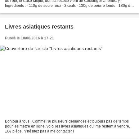
de l'été, le Cake Mojito, dont la recette vient de Cooking & Chemistry.
Ingrédients : · 110g de sucre roux · 3 œufs · 130g de beurre fondu · 180g de
farine · Un sachet de levure...
Livres asiatiques restants
Publié le 18/08/2016 à 17:21
Bonjour à tous ! Comme j'ai plusieurs demandes et toujours pas de temps
pour les mettre en ligne, voici les livres asiatiques qui me restent à vendre,
10€ pièce. N'hésitez pas à me contacter !