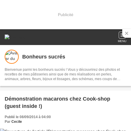
Publicité
MENU
Bonheurs sucrés
Bienvenue parmi les bonheurs sucrés ! Vous y découvrirez des photos et
recettes de mes pâtisseries ainsi que de mes réalisations en perles,
animaux, arbres, fleurs, bijoux et tissages, des schémas, mes coups de
coeur... N'oubliez pas de laisser vos commentaires !
Démonstration macarons chez Cook-shop
(guest inside !)
Publié le 08/09/2014 à 04:00
Par
Cecile