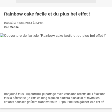
Rainbow cake facile et du plus bel effet !
Publié le 07/09/2014 à 04:00
Par
Cecile
Bonjour à tous ! Aujourd'hui je partage avec vous une recette de Il était une
fois la pâtisserie (je kiffe ce blog !) qui en bluffera plus d'un et ravira les
enfants dans les goûters d'anniversaire. Et pour ne rien gâcher, elle est très
simple à réaliser,...