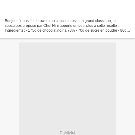
Bonjour à tous ! Le brownie au chocolat reste un grand classique, le
speculoos proposé par Chef Nini apporte un petit plus à cette recette :
Ingrédients : - 175g de chocolat noir à 70% - 70g de sucre en poudre - 80g
de beurre - 40g de farine - 2 oeufs...
Publicité