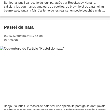
Bonjour à tous ! La recette du jour, partagée par Recettes by Hanane,
satisfera les gourmands amateurs de cookies, de brownie et de caramel au
beurre salé, tout à la fois. J'ai tenté de les réaliser en petite bouchée mais du
coup, l'insert de caramel...
Pastel de nata
Publié le 28/08/2014 à 04:00
Par
Cecile
Bonjour à tous ! Le "pastel de nata" est une spécialité portugaise dont j'avais
repéré la recette depuis de longs mois mais je n'étais jamais passée à l'acte;