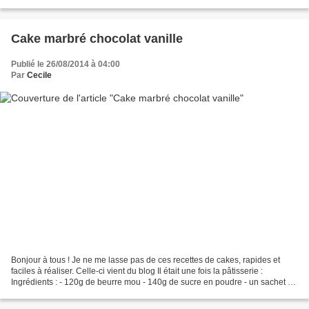
oeufs - deux feuilles de gélatine...
Cake marbré chocolat vanille
Publié le 26/08/2014 à 04:00
Par
Cecile
Bonjour à tous ! Je ne me lasse pas de ces recettes de cakes, rapides et
faciles à réaliser. Celle-ci vient du blog Il était une fois la pâtisserie :
Ingrédients : - 120g de beurre mou - 140g de sucre en poudre - un sachet de
sucre vanillé - 3 oeufs -...