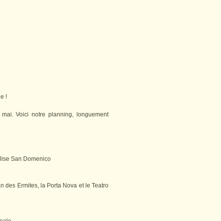
e !
mai. Voici notre planning, longuement
église San Domenico
n des Ermites, la Porta Nova et le Teatro