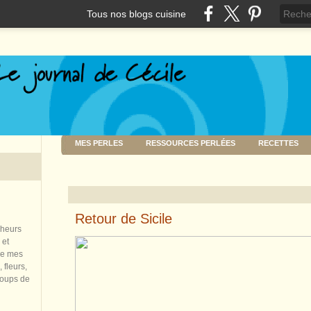
Tous nos blogs cuisine
MES PERLES
RESSOURCES PERLÉES
RECETTES
Retour de Sicile
nheurs
 et
de mes
 fleurs,
coups de