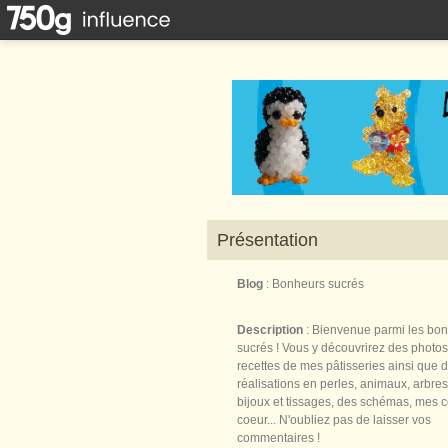
Présentation
Blog
: Bonheurs sucrés
Description
: Bienvenue parmi les bo
sucrés ! Vous y découvrirez des photos
recettes de mes pâtisseries ainsi que 
réalisations en perles, animaux, arbres,
bijoux et tissages, des schémas, mes 
coeur... N'oubliez pas de laisser vos
commentaires !