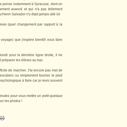
... Je pense notamment à Syracuse, dont on
rement avancé et qui n'a pas tellement
qu'Henri Salvador n'y était jamais allé lol
pluie (quel changement par rapport à la
n voyage) que j'espère bientôt vous faire
undi pour la dernière ligne droite, il ne
 préparer les élèves au bac.
fficile de marcher. J'ai encore pas mal de
caliers ou simplement tourner le pied
sychologique à faire car je revis souvent
 minutes pour vous mettre un petit quelque
our les photos !