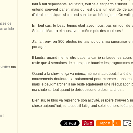
tout à fait dépaysants. Toutefois, tout cela est parfois surfait
entend souvent parler, mais qui est dans un état de délab
d'attrait touristique, si ce n'est son site archéologique. On voit 
nces de
En tout cas, le beau temps était avec nous, pas un jour de 
 article.
Seine et Marne) et nous avons même pris des couleurs !
J'ai fait environ 800 photos (je fais toujours ma japonaise e
partager.
Il faudra quand même être patients car je rattaque les cours l
reste que 4 semaines de cours pour boucler les programmes et
visiter
ma
)
Quand à la cheville, ça va mieux, même si au début, il a été di
mouvements douloureux, notamment pour marcher dans les es
mais je peux marcher. Il me reste également une rééducation p
ma chute surtout quand je dois descendre des marches...
Bien sur, le blog va reprendre son activité, j'espère trouver 5
chose aujourd'hui, surtout qu'il fait grand soleil dehors, idéal p
m !
Repost
0