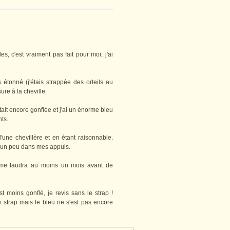
les, c'est vraiment pas fait pour moi, j'ai
s étonné (j'étais strappée des orteils au
re à la cheville.
tait encore gonflée et j'ai un énorme bleu
ts.
'une chevillère et en étant raisonnable.
 un peu dans mes appuis.
l me faudra au moins un mois avant de
st moins gonflé, je revis sans le strap !
u strap mais le bleu ne s'est pas encore