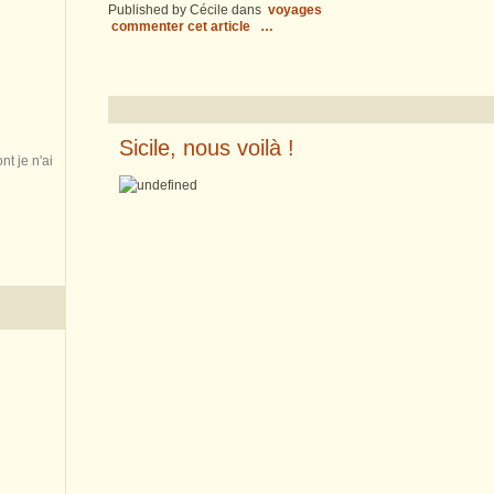
Published by Cécile
dans
voyages
commenter cet article
…
Sicile, nous voilà !
nt je n'ai