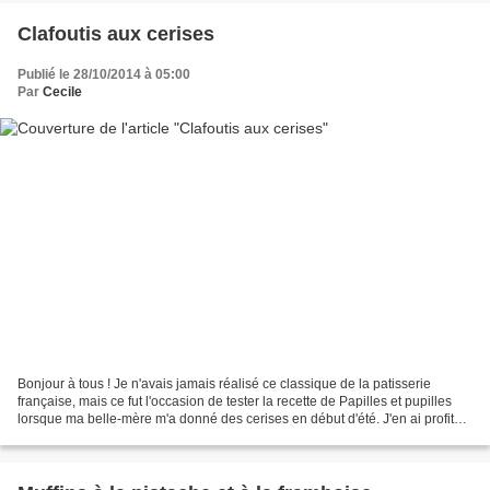
Clafoutis aux cerises
Publié le 28/10/2014 à 05:00
Par
Cecile
Bonjour à tous ! Je n'avais jamais réalisé ce classique de la patisserie
française, mais ce fut l'occasion de tester la recette de Papilles et pupilles
lorsque ma belle-mère m'a donné des cerises en début d'été. J'en ai profité
pour le réaliser dans mon...