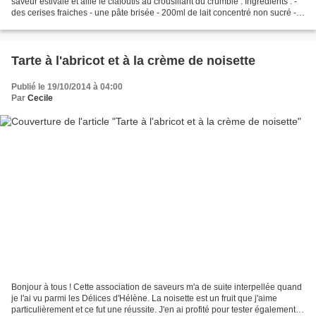
saveur estivale et allie le clafoutis au crousillant du crumble : Ingrédients : -
des cerises fraiches - une pâte brisée - 200ml de lait concentré non sucré - 2
oeufs - 100g...
Tarte à l'abricot et à la crème de noisette
Publié le 19/10/2014 à 04:00
Par
Cecile
Bonjour à tous ! Cette association de saveurs m'a de suite interpellée quand
je l'ai vu parmi les Délices d'Hélène. La noisette est un fruit que j'aime
particulièrement et ce fut une réussite. J'en ai profité pour tester également