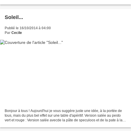
sa pâte à tarte. Ingrédients...
Soleil...
Publié le 16/10/2014 à 04:00
Par
Cecile
Bonjour à tous ! Aujourd'hui je vous suggère juste une idée, à la portée de
tous, mais du plus bel effet sur une table d'apéritif. Version salée au pesto
vert et rouge : Version salée avecde la pâte de speculoos et de la pate à la
noisette : Deux pâtes...