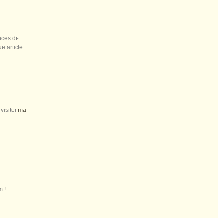
nces de
 article.
visiter
ma
)
m !