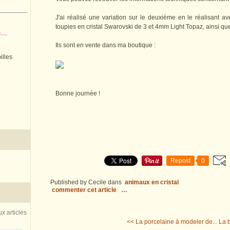
J'ai réalisé une variation sur le deuxième en le réalisant 
toupies en cristal Swarovski de 3 et 4mm Light Topaz, ainsi que
..
Ils sont en vente dans ma boutique :
illes
Bonne journée !
Repost
0
Published by Cecile
dans
animaux en cristal
commenter cet article
…
x articles
<< La porcelaine à modeler de...
La b