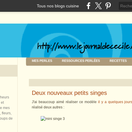
Tous nos blogs cuisine
MES PERLES
RESSOURCES PERLÉES
RECETTES
Deux nouveaux petits singes
nheurs
J'ai beaucoup aimé réaliser ce modèle
il y a quelques jour
 et
réalisé deux autres :
de mes
 fleurs,
coups de