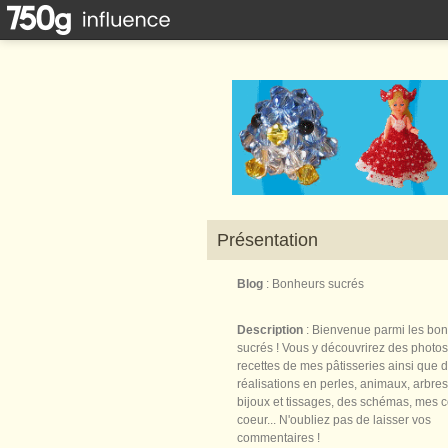
Présentation
Blog
: Bonheurs sucrés
Description
: Bienvenue parmi les bo
sucrés ! Vous y découvrirez des photos
recettes de mes pâtisseries ainsi que 
réalisations en perles, animaux, arbres,
bijoux et tissages, des schémas, mes 
coeur... N'oubliez pas de laisser vos
commentaires !