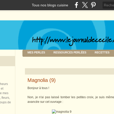
Tous nos blogs cuisine
MES PERLES
RESSOURCES PERLÉES
RECETTES
Magnolia (9)
nheurs
Bonjour à tous !
 et
de mes
Non, je n'ai pas laissé tomber les petites croix, je suis mê
 fleurs,
avancée sur cet ouvrage :
coups de