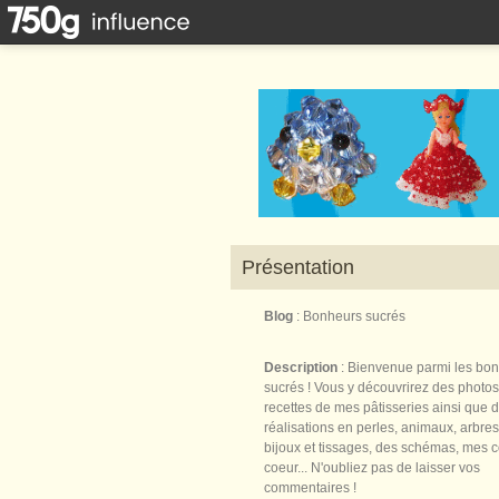
Présentation
Blog
: Bonheurs sucrés
Description
: Bienvenue parmi les bo
sucrés ! Vous y découvrirez des photos
recettes de mes pâtisseries ainsi que 
réalisations en perles, animaux, arbres,
bijoux et tissages, des schémas, mes 
coeur... N'oubliez pas de laisser vos
commentaires !