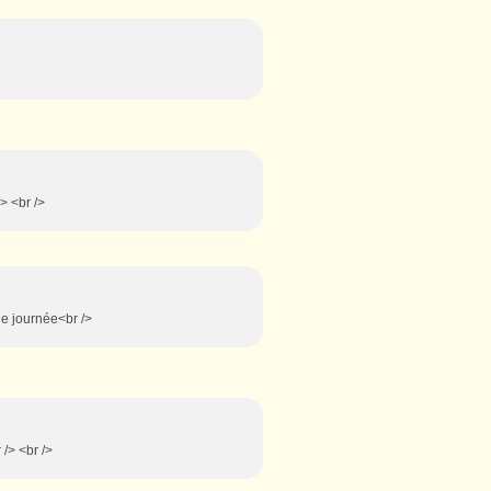
/> <br />
nne journée<br />
 /> <br />