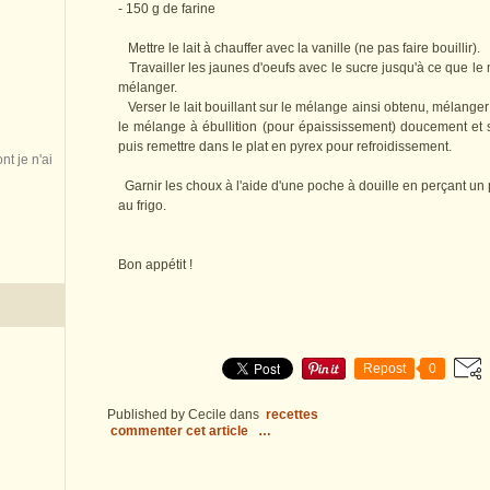
- 150 g de farine
Mettre le lait à chauffer avec la vanille (ne pas faire bouillir).
Travailler les jaunes d'oeufs avec le sucre jusqu'à ce que le m
mélanger.
Verser le lait bouillant sur le mélange ainsi obtenu, mélanger 
le mélange à ébullition (pour épaississement) doucement et 
puis remettre dans le plat en pyrex pour refroidissement.
nt je n'ai
Garnir les choux à l'aide d'une poche à douille en perçant un 
au frigo.
Bon appétit !
Repost
0
Published by Cecile
dans
recettes
commenter cet article
…