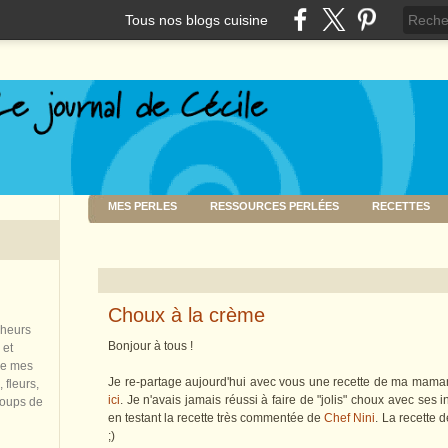
Tous nos blogs cuisine
MES PERLES
RESSOURCES PERLÉES
RECETTES
Choux à la crème
nheurs
Bonjour à tous !
 et
de mes
Je re-partage aujourd'hui avec vous une recette de ma mama
 fleurs,
ici
. Je n'avais jamais réussi à faire de "jolis" choux avec ses ind
coups de
en testant la recette très commentée de
Chef Nini
. La recette 
;)