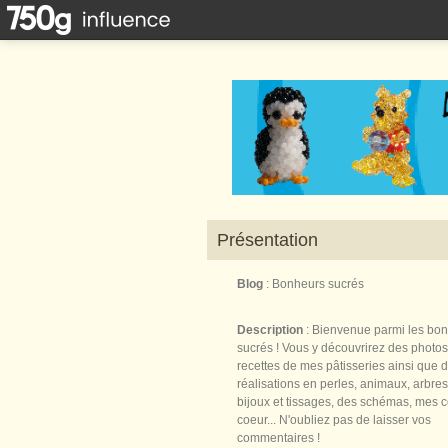
Présentation
Blog
: Bonheurs sucrés
Description
: Bienvenue parmi les bo
sucrés ! Vous y découvrirez des photos
recettes de mes pâtisseries ainsi que 
réalisations en perles, animaux, arbres,
bijoux et tissages, des schémas, mes 
coeur... N'oubliez pas de laisser vos
commentaires !