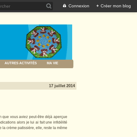
Connexion
+
Créer mon blog
AUTRES ACTIVITÉS
MA VIE
17 juillet 2014
n que vous aviez peut-être déjà aperçue
ications alors je lui ai fait une infidélité
de la crème patissière, elle, reste la même