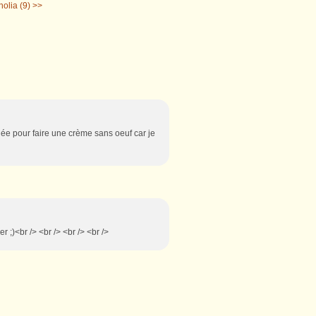
olia (9) >>
idée pour faire une crème sans oeuf car je
r ;)<br /> <br /> <br /> <br />