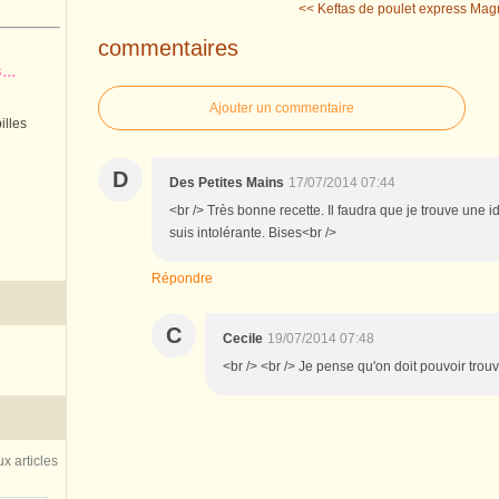
<< Keftas de poulet express
Magn
commentaires
..
Ajouter un commentaire
illes
D
Des Petites Mains
17/07/2014 07:44
<br /> Très bonne recette. Il faudra que je trouve une 
suis intolérante. Bises<br />
Répondre
C
Cecile
19/07/2014 07:48
<br /> <br /> Je pense qu'on doit pouvoir trouve
x articles