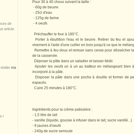
Pour 30 à 40 choux suivant la taille :
- 60g de beurre
- 25cl d'eau
- 125g de farine
- 4 oeufs
nces de
 article.
Préchauffer le four à 180°C.
Porter à ébullition l'eau et le beurre. Retirer du feu et ajo
vivement à l'aide d'une cuiller en bois jusqu'à ce que le méla
Remettre à feu doux et remuer sans cesse pour déssécher la pâ
de la casserole.
Déposer la pâte dans un saladier et laisser tiédir.
Ajouter les oeufs un à un au batteur en mélangeant bien à 
visiter
ma
incorporé à la pâte.
)
Disposer la pâte dans une poche à douille et former de pet
espacés.
Cuire 25 minutes à 180°C.
Ingrédients pour la crème patissière :
- 1,5 litre de lait
m !
- vanille (liquide, gousse à infuser dans le lait, sucre vanillé...)
- 9 jaunes d'oeufs
- 240g de sucre semoule