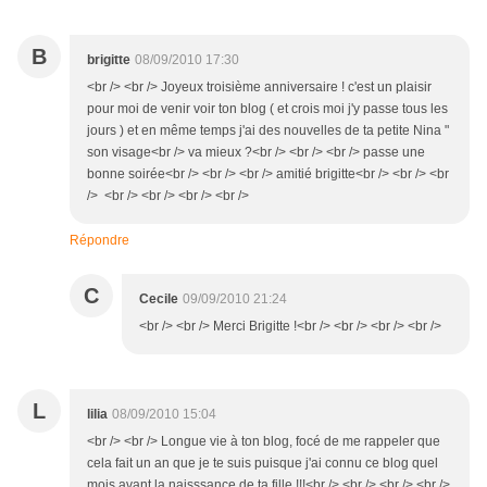
B
brigitte
08/09/2010 17:30
<br /> <br /> Joyeux troisième anniversaire ! c'est un plaisir
pour moi de venir voir ton blog ( et crois moi j'y passe tous les
jours ) et en même temps j'ai des nouvelles de ta petite Nina "
son visage<br /> va mieux ?<br /> <br /> <br /> passe une
bonne soirée<br /> <br /> <br /> amitié brigitte<br /> <br /> <br
/> <br /> <br /> <br /> <br />
Répondre
C
Cecile
09/09/2010 21:24
<br /> <br /> Merci Brigitte !<br /> <br /> <br /> <br />
L
lilia
08/09/2010 15:04
<br /> <br /> Longue vie à ton blog, focé de me rappeler que
cela fait un an que je te suis puisque j'ai connu ce blog quel
mois avant la naisssance de ta fille !!!<br /> <br /> <br /> <br />