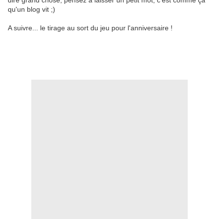
dire grand chose, pensez à laisser un petit mot, c'est comme ça
qu'un blog vit ;)
A suivre... le tirage au sort du jeu pour l'anniversaire !