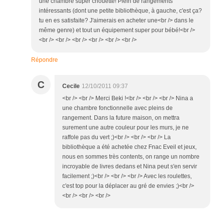
une chambre super chouette! Plein de rangements
intéressants (dont une petite bibliothèque, à gauche, c'est ça?
tu en es satisfaite? J'aimerais en acheter une<br /> dans le
même genre) et tout un équipement super pour bébé!<br />
<br /> <br /> <br /> <br /> <br /> <br />
Répondre
C
Cecile
12/10/2011 09:37
<br /> <br /> Merci Beki !<br /> <br /> <br /> Nina a
une chambre fonctionnelle avec pleins de
rangement. Dans la future maison, on mettra
surement une autre couleur pour les murs, je ne
raffole pas du vert ;)<br /> <br /> <br /> La
bibliothèque a été achetée chez Fnac Eveil et jeux,
nous en sommes très contents, on range un nombre
incroyable de livres dedans et Nina peut s'en servir
facilement ;)<br /> <br /> <br /> Avec les roulettes,
c'est top pour la déplacer au gré de envies ;)<br />
<br /> <br /> <br />