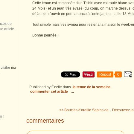
Cette tenue est composée d'un T-shirt avec col roulé blanc avec
24 Mois) et un jean très évasé (du coup, on marche dessus, c
défaut de s'ouvrir en permanence à l'entrejambe - taille 18 Moi
nces de
Tout simple mais très sympa pour rester à la maison le week-en
 article.
Bonne journée !
visiter
ma
)
Repost
0
Published by Cecile
dans
la tenue de la semaine
commenter cet article
…
<< Boucles d'oreille Sapins de...
Découvrez la
m !
commentaires