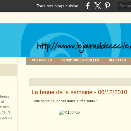
Tous nos blogs cuisine
MES PERLES
RESSOURCES PERLÉES
RECETTES
La tenue de la semaine - 06/12/2010
nheurs
Cette semaine, on fait dans le très sobre :
 et
de mes
 fleurs,
coups de