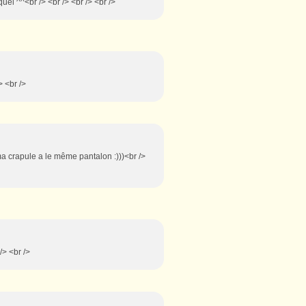
iquel ^^<br /> <br /> <br /> <br />
> <br />
ma crapule a le même pantalon :)))<br />
/> <br />