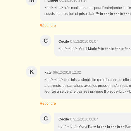
marie46
06/12/2010 21:14
<br /> <br /> très cool la tenue ! pour l'entrejambe il m'
soucis de pression et prise d'air !!!<br /> <br /> <br /> <
Répondre
C
Cecile
07/12/2010 06:07
<br /> <br /> Merci Marie !<br /> <br /> <br /> <
K
katy
06/12/2010 12:32
<br /> <br /> des fois la simplicité çà a du bon ...et el
alors mois les pantalons avec les pressions s'en suis re
leur vie à se défaire pas très pratique !! bisous<br /> <b
Répondre
C
Cecile
07/12/2010 06:07
<br /> <br /> Merci Katy<br /> <br /> <br /> Par