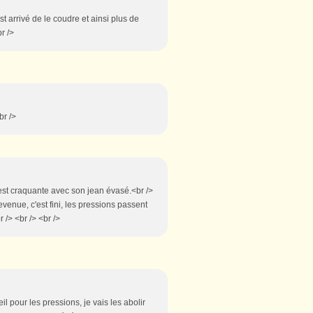
est arrivé de le coudre et ainsi plus de
br />
br />
le est craquante avec son jean évasé.<br />
venue, c'est fini, les pressions passent
r /> <br /> <br />
eil pour les pressions, je vais les abolir