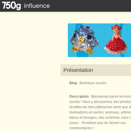
Présentation
Blog
: Bonheurs sucrés
Description
: Bienvenue parmi les bo
sucrés ! Vous y découvrirez des photos
recettes de mes pâtisseries ainsi que 
réalisations en perles, animaux, arbres,
bijoux et tissages, des schémas, mes 
coeur... N'oubliez pas de laisser vos
commentaires !