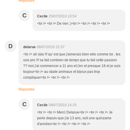
Répondre
C
Cecile
25/07/2010 10:54
<br /> <br /> De rien ;)<br /> <br /> <br /> <br />
D
delarue
08/07/2010 22:37
<br /> ah lala !!! qu' est que j'aimerais bien etre comme toi , tes
une pro !!! sa fait combien de temps que tu fait cette passion
?? moi j'ai commencer a 11 ans et j'en et presque 18 et je suis
toujour<br /> au stade animaux et bijoux pas trop
compliquer<br /> <br /> <br />
Répondre
C
Cecile
09/07/2010 14:25
<br /> <br /> Merci Delarue<br /> <br /> <br /> Je
perle depuis que j'ai 13 ans, soit une quinzaine
d'années<br /> <br /> <br /> <br />