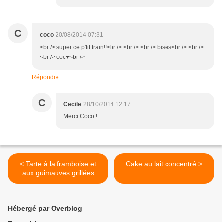
C
coco
20/08/2014 07:31
<br /> super ce p'tit train!!<br /> <br /> <br /> bises<br /> <br />
<br /> coc♥<br />
Répondre
C
Cecile
28/10/2014 12:17
Merci Coco !
< Tarte à la framboise et
Cake au lait concentré >
aux guimauves grillées
Hébergé par Overblog