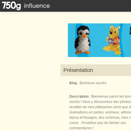
Présentation
Blog
: Bonheurs sucrés
Description
: Bienvenue parmi les bo
sucrés ! Vous y découvrirez des photos
recettes de mes pâtisseries ainsi que 
réalisations en perles, animaux, arbres,
bijoux et tissages, des schémas, mes 
coeur... N'oubliez pas de laisser vos
commentaires !