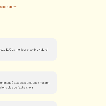
s de Noël >>
icas 11/0 au meilleur prix <br /> Merci
e
p commandé aux Etats-unis chez Foxden
iens plus de l'autre site :(