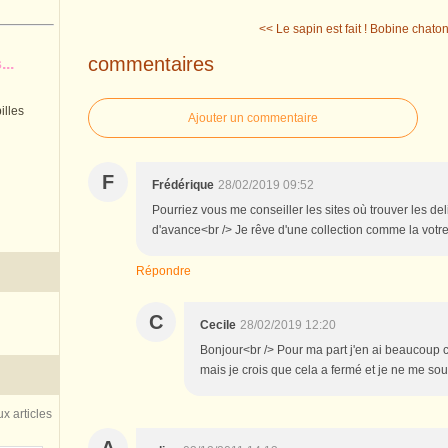
<< Le sapin est fait !
Bobine chaton
commentaires
..
illes
Ajouter un commentaire
F
Frédérique
28/02/2019 09:52
Pourriez vous me conseiller les sites où trouver les del
d'avance<br /> Je rêve d'une collection comme la votr
Répondre
C
Cecile
28/02/2019 12:20
Bonjour<br /> Pour ma part j'en ai beaucou
mais je crois que cela a fermé et je ne me souv
x articles
A