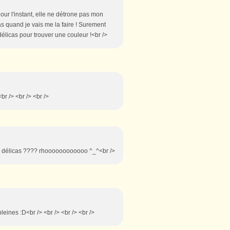
pour l'instant, elle ne détrone pas mon
as quand je vais me la faire ! Surement
délicas pour trouver une couleur !<br />
br /> <br /> <br />
s de délicas ???? rhoooooooooooo ^_^<br />
leines :D<br /> <br /> <br /> <br />