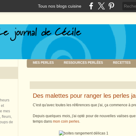
Tous nos blogs cuisine
MES PERLES
RESSOURCES PERLÉES
RECETTES
Des malettes pour ranger les perles j
nheurs
C'est qu'avec toutes les références que j'ai, ça commence à pr
 et
de mes
Depuis quelques mois, j'ai opté pour de nouvelles valises que
 fleurs,
temps dans
mon coin perles
.
coups de