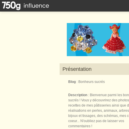
Présentation
Blog
: Bonheurs sucrés
Description
: Bienvenue parmi les bo
sucrés ! Vous y découvrirez des photos
recettes de mes pâtisseries ainsi que 
réalisations en perles, animaux, arbres,
bijoux et tissages, des schémas, mes 
coeur... N'oubliez pas de laisser vos
commentaires !