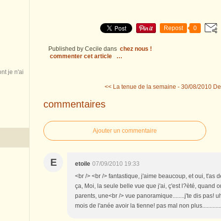
Repost
0
Published by Cecile
dans
chez nous !
commenter cet article
…
nt je n'ai
<< La tenue de la semaine - 30/08/2010
De
commentaires
Ajouter un commentaire
E
etoile
07/09/2010 19:33
<br /> <br /> fantastique, j'aime beaucoup, et oui, t'a
ça, Moi, la seule belle vue que j'ai, ç'est l?èté, quan
parents, une<br /> vue panoramique........j'te dis pas! u
mois de l'anée avoir la tienne! pas mal non plus............