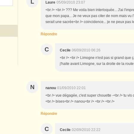
L
Laure
05/09/2010 23:07
<br /> <br /> ??? Me voila bien interloquée... J'ai l'i
que mon papa... Je ne veux pas citer de nom mais vu l'
serait une sacrée<br /> coincidence... je ne peux pas le 
Répondre
C
Cecile
06/09/2010 06:26
<br /> <br /> Limogne n'est pas si grand que ç
j'haite avant Limogne, sur la droite de la route 
N
nanou
01/09/2010 22:01
<br /> vue dégagée, c'est super chouette -<br /> tu vis d
<br /> bises<br /> nanou<br /> <br /> <br />
Répondre
C
Cecile
02/09/2010 22:22