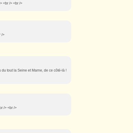
> <br /> <br />
 />
s du tout la Seine et Marne, de ce côté-là !
r /> <br />