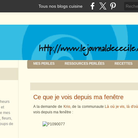
Tous nos blogs cuisine
MES PERLES
RESSOURCES PERLÉES
RECETTES
Ce que je vois depuis ma fenêtre
nheurs
A la demande de
Krio
, de la communaute
Là où je vis, là d'où
 et
vois depuis ma fenêtre :
de mes
 fleurs,
coups de