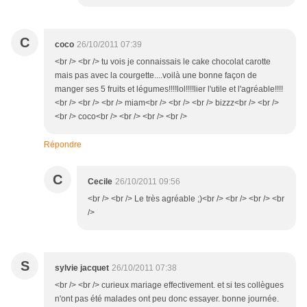
C
coco
26/10/2011 07:39
<br /> <br /> tu vois je connaissais le cake chocolat carotte
mais pas avec la courgette....voilà une bonne façon de
manger ses 5 fruits et légumes!!!!lol!!!!lier l'utile et l'agréable!!!!
<br /> <br /> <br /> miam<br /> <br /> <br /> bizzz<br /> <br />
<br /> coco<br /> <br /> <br /> <br />
Répondre
C
Cecile
26/10/2011 09:56
<br /> <br /> Le très agréable ;)<br /> <br /> <br /> <br
/>
S
sylvie jacquet
26/10/2011 07:38
<br /> <br /> curieux mariage effectivement. et si tes collègues
n'ont pas été malades ont peu donc essayer. bonne journée.