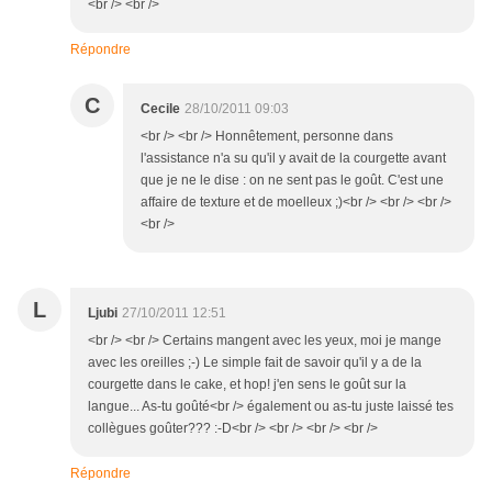
<br /> <br />
Répondre
C
Cecile
28/10/2011 09:03
<br /> <br /> Honnêtement, personne dans
l'assistance n'a su qu'il y avait de la courgette avant
que je ne le dise : on ne sent pas le goût. C'est une
affaire de texture et de moelleux ;)<br /> <br /> <br />
<br />
L
Ljubi
27/10/2011 12:51
<br /> <br /> Certains mangent avec les yeux, moi je mange
avec les oreilles ;-) Le simple fait de savoir qu'il y a de la
courgette dans le cake, et hop! j'en sens le goût sur la
langue... As-tu goûté<br /> également ou as-tu juste laissé tes
collègues goûter??? :-D<br /> <br /> <br /> <br />
Répondre