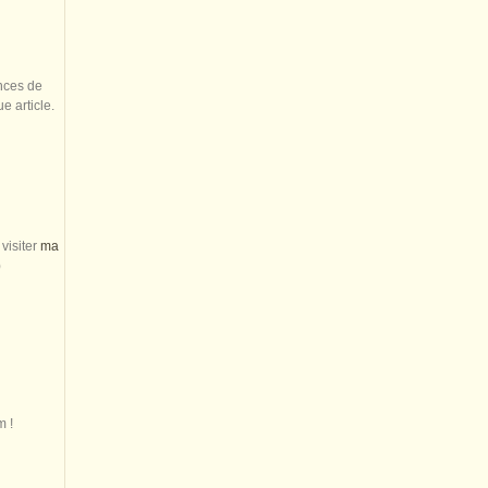
nces de
 article.
visiter
ma
)
m !