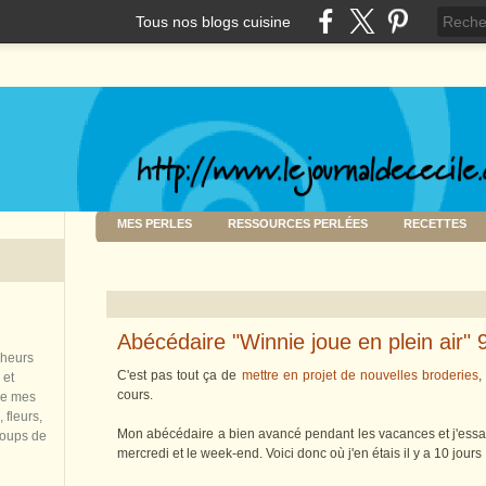
Tous nos blogs cuisine
MES PERLES
RESSOURCES PERLÉES
RECETTES
Abécédaire "Winnie joue en plein air" 
nheurs
C'est pas tout ça de
mettre en projet de nouvelles broderies
,
 et
cours.
de mes
 fleurs,
Mon abécédaire a bien avancé pendant les vacances et j'essai
coups de
mercredi et le week-end. Voici donc où j'en étais il y a 10 jours 