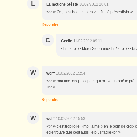
L
La mouche Stésté
10/02/2012 20:01
<br /> Oh, il est beau et sera vite fini, à présent!<br />
Répondre
C
Cecile
11/02/2012 09:11
<br /> <br /> Merci Stéphanie<br /> <br /> <br 
W
wolff
10/02/2012 15:54
<br /> moi une fois j'ai copine qui m'avait brodé le pré
<br />
Répondre
W
wolff
10/02/2012 15:53
<br /> c'est trop jolie :) moi jaime bien le poin de croix
et je trouve que cest aussi le plus facile<br />