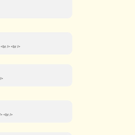
<br /> <br />
 />
/> <br />