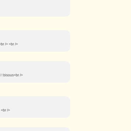
<br /> <br />
 ! bisous<br />
 <br />