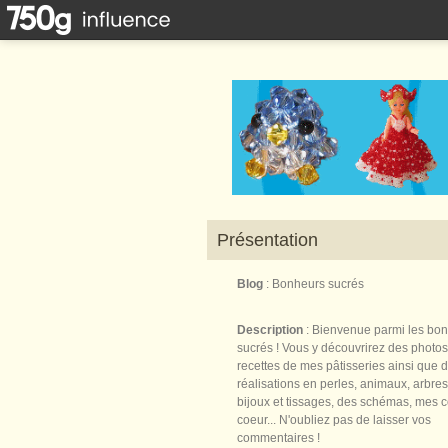
Présentation
Blog
: Bonheurs sucrés
Description
: Bienvenue parmi les bo
sucrés ! Vous y découvrirez des photos
recettes de mes pâtisseries ainsi que 
réalisations en perles, animaux, arbres,
bijoux et tissages, des schémas, mes 
coeur... N'oubliez pas de laisser vos
commentaires !