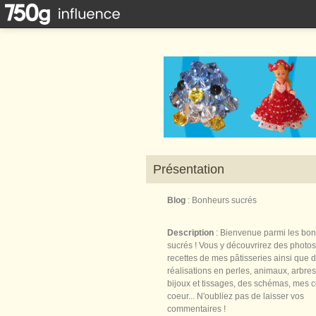
Présentation
Blog
: Bonheurs sucrés
Description
: Bienvenue parmi les bo
sucrés ! Vous y découvrirez des photos
recettes de mes pâtisseries ainsi que 
réalisations en perles, animaux, arbres,
bijoux et tissages, des schémas, mes 
coeur... N'oubliez pas de laisser vos
commentaires !