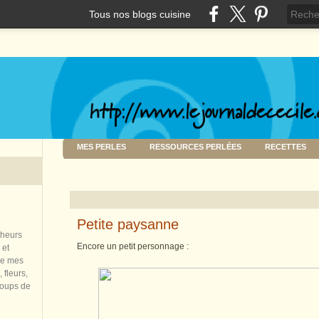
Tous nos blogs cuisine
MES PERLES
RESSOURCES PERLÉES
RECETTES
Petite paysanne
nheurs
Encore un petit personnage :
 et
de mes
 fleurs,
coups de