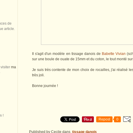
nces de
 article.
Il s'agit d'un modèle en tissage danois de
Babette Vivian
(sch
sur une boule de ouate de 15mm et du coton, le tout monté sur 
visiter
ma
Je suis très contente de mon choix de rocailles, j'ai réalisé le
)
très joli.
Bonne journée !
m !
Repost
0
Published by Cecile
dans
tissage danois