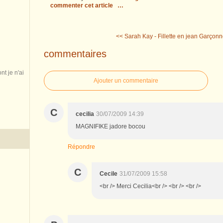
commenter cet article
…
<< Sarah Kay - Fillette en jean
Garçonne
commentaires
nt je n'ai
Ajouter un commentaire
C
cecilia
30/07/2009 14:39
MAGNIFIKE jadore bocou
Répondre
C
Cecile
31/07/2009 15:58
<br /> Merci Cecilia<br /> <br /> <br />