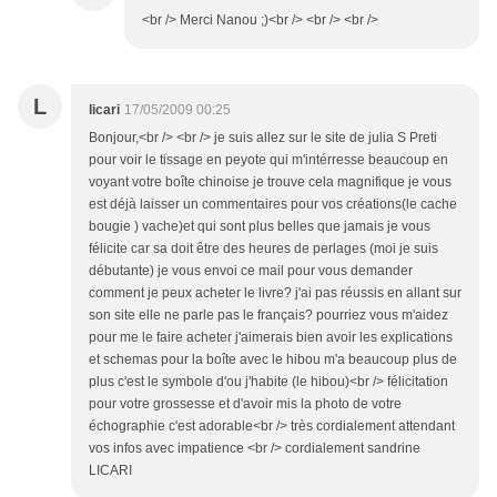
<br /> Merci Nanou ;)<br /> <br /> <br />
L
licari
17/05/2009 00:25
Bonjour,<br /> <br /> je suis allez sur le site de julia S Preti
pour voir le tissage en peyote qui m'intérresse beaucoup en
voyant votre boîte chinoise je trouve cela magnifique je vous
est déjà laisser un commentaires pour vos créations(le cache
bougie ) vache)et qui sont plus belles que jamais je vous
félicite car sa doit être des heures de perlages (moi je suis
débutante) je vous envoi ce mail pour vous demander
comment je peux acheter le livre? j'ai pas réussis en allant sur
son site elle ne parle pas le français? pourriez vous m'aidez
pour me le faire acheter j'aimerais bien avoir les explications
et schemas pour la boîte avec le hibou m'a beaucoup plus de
plus c'est le symbole d'ou j'habite (le hibou)<br /> félicitation
pour votre grossesse et d'avoir mis la photo de votre
échographie c'est adorable<br /> très cordialement attendant
vos infos avec impatience <br /> cordialement sandrine
LICARI