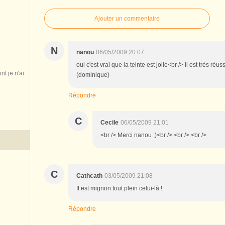
Ajouter un commentaire
N
nanou
06/05/2009 20:07
oui c'est vrai que la teinte est jolie<br /> il est très ré
nt je n'ai
(dominique)
Répondre
C
Cecile
06/05/2009 21:01
<br /> Merci nanou ;)<br /> <br /> <br />
C
Cathcath
03/05/2009 21:08
Il est mignon tout plein celui-là !
Répondre