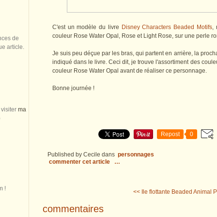
C'est un modèle du livre
Disney Characters Beaded Motifs
,
couleur Rose Water Opal, Rose et Light Rose, sur une perle 
nces de
 article.
Je suis peu déçue par les bras, qui partent en arrière, la prochai
indiqué dans le livre. Ceci dit, je trouve l'assortiment des cou
couleur Rose Water Opal avant de réaliser ce personnage.
Bonne journée !
visiter
ma
)
Repost
0
Published by Cecile
dans
personnages
commenter cet article
…
m !
<< Ile flottante
Beaded Animal P
commentaires