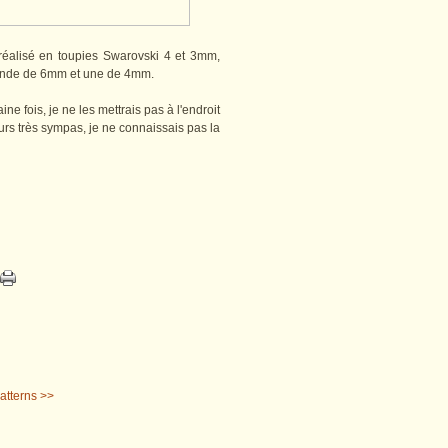
 réalisé en toupies Swarovski 4 et 3mm,
ronde de 6mm et une de 4mm.
ne fois, je ne les mettrais pas à l'endroit
leurs très sympas, je ne connaissais pas la
atterns >>