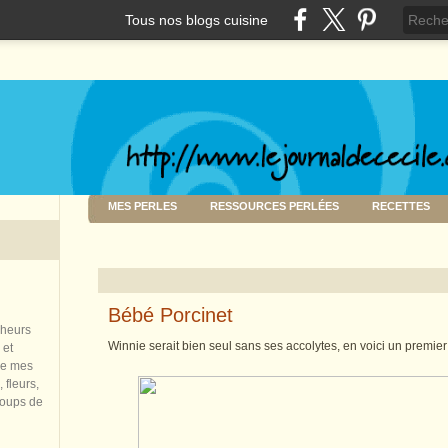
Tous nos blogs cuisine
MES PERLES
RESSOURCES PERLÉES
RECETTES
Bébé Porcinet
nheurs
Winnie serait bien seul sans ses accolytes, en voici un premier 
 et
de mes
 fleurs,
coups de