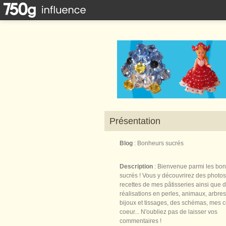
Présentation
Blog
: Bonheurs sucrés
Description
: Bienvenue parmi les bo
sucrés ! Vous y découvrirez des photos
recettes de mes pâtisseries ainsi que 
réalisations en perles, animaux, arbres,
bijoux et tissages, des schémas, mes 
coeur... N'oubliez pas de laisser vos
commentaires !