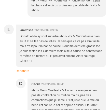
<br /> Merci Mymyperle<br /> Tout le monde n'a pas
la chance d'avoir un ordinateur portable<br /> <br />
<br />
L
lamifosse
26/03/2009 09:36
Donald et daisy sont superbe.<br /> <br /> Surtout reste bien
au lit et ne fait pas de folies. Je sais que ça va pas être facile
mais c'est pour la bonne cause. Pour ma dernière grossesse
je suis restée les 4 derniers mois alité à cause de contractions
et même en restant au lit j'en avait encore. Alors courage,
Cécile ;-)
Répondre
C
Cecile
26/03/2009 09:41
<br /> Merci Gaëlle<br /> En fait, je n'ai quasiment
pas de contraction ou tout du moins, pas des
contractions que je sente. C'est juste que la tête du
bébé est contre le col et appuie dessus, il faudrait