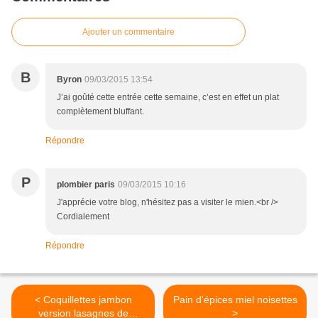
Ajouter un commentaire
B
Byron
09/03/2015 13:54
J’ai goûté cette entrée cette semaine, c’est en effet un plat
complètement bluffant.
Répondre
P
plombier paris
09/03/2015 10:16
J'apprécie votre blog, n'hésitez pas a visiter le mien.<br />
Cordialement
Répondre
< Coquillettes jambon
Pain d'épices miel noisettes
version lasagnes de
>