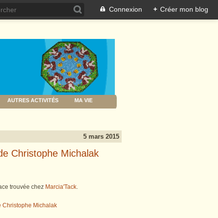
Connexion
+
Créer mon blog
AUTRES ACTIVITÉS
MA VIE
5 mars 2015
 de Christophe Michalak
icace trouvée chez
Marcia'Tack
.