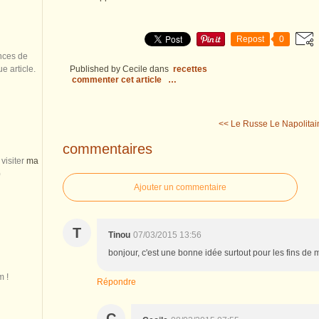
Repost
0
nces de
 article.
Published by Cecile
dans
recettes
commenter cet article
…
<< Le Russe
Le Napolitai
commentaires
visiter
ma
)
Ajouter un commentaire
T
Tinou
07/03/2015 13:56
bonjour, c'est une bonne idée surtout pour les fins d
m !
Répondre
C