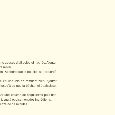
une gousse d’ail pelée et hachée. Ajouter
 Réserver
ent. Attendre que le bouillon soit absorbé
ne en une fois en remuant bien. Ajouter
x jusqu’à ce que la béchamel épaississe.
ser une couche de coquillettes puis une
usqu’à épuisement des ingrédients.
uinzaine de minutes.