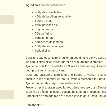
Ingrédients pour 6 personnes :
400g de coquillettes
400g de bouillon de volaille
500ml de lait
deux gousses d’ail
70g de beurre
70g de farine
curry en poudre
5 tranches de jambon
150g de fromage râpé
huile d’olive
Dans une sauteuse, faire chauffer un peu d’huile d’olive avec 
les coquillettes et les laisser dorer en remuant régulièrement.
Ajouter le bouillon de volaille en 3 fois en remuant régulièrem
pour procéder à l’ajout suivant.
Dans une casserole, faire fondre le beurre et verser la fari
ensuite le lait et remuer en poursuivant la cuisson à feu dou
Ajouter un peu de curry, du sel et du poivre.
Frotter un plat à gratin avec la deuxième gousse d’ail. Dépo
couche de béchamel et une couche de jambon. Recommencer j
Parsemer de fromage râpé et passer sous le gril du four une q
Bon appétit !