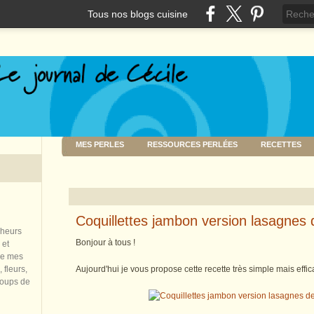
Tous nos blogs cuisine
MES PERLES
RESSOURCES PERLÉES
RECETTES
Coquillettes jambon version lasagnes
nheurs
Bonjour à tous !
 et
de mes
 fleurs,
Aujourd'hui je vous propose cette recette très simple mais eff
coups de