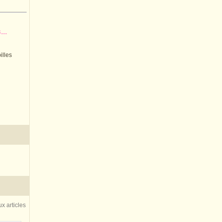
..
illes
x articles