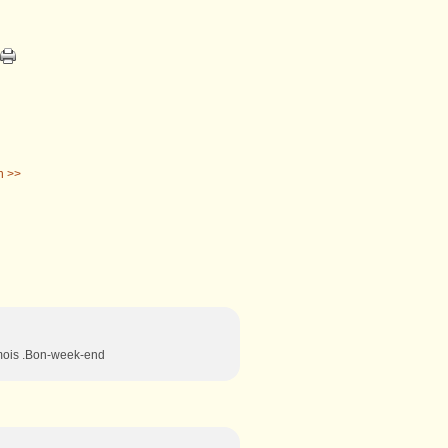
n >>
e mois .Bon-week-end