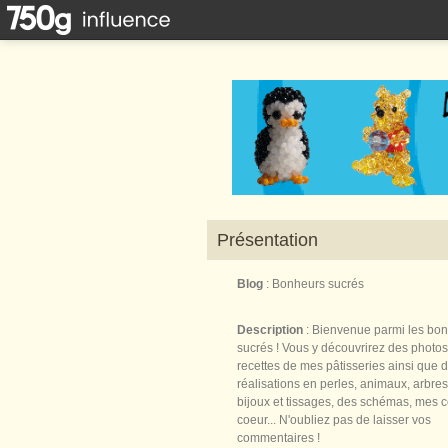
Présentation
Blog
: Bonheurs sucrés
Description
: Bienvenue parmi les bo
sucrés ! Vous y découvrirez des photos
recettes de mes pâtisseries ainsi que 
réalisations en perles, animaux, arbres,
bijoux et tissages, des schémas, mes 
coeur... N'oubliez pas de laisser vos
commentaires !