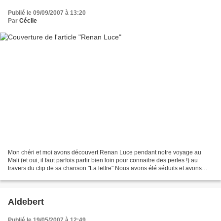
Publié le 09/09/2007 à 13:20
Par
Cécile
Mon chéri et moi avons découvert Renan Luce pendant notre voyage au
Mali (et oui, il faut parfois partir bien loin pour connaitre des perles !) au
travers du clip de sa chanson "La lettre" Nous avons été séduits et avons
acheté son album "Repenti" dès...
Aldebert
Publié le 19/05/2007 à 12:49