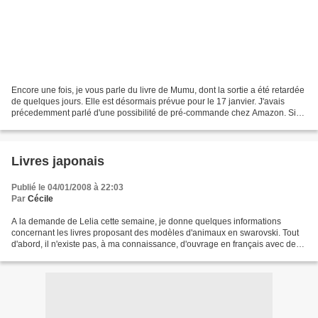
Encore une fois, je vous parle du livre de Mumu, dont la sortie a été retardée
de quelques jours. Elle est désormais prévue pour le 17 janvier. J'avais
précedemment parlé d'une possibilité de pré-commande chez Amazon. Si
vous avez suivi cette démarche,...
Livres japonais
Publié le 04/01/2008 à 22:03
Par
Cécile
A la demande de Lelia cette semaine, je donne quelques informations
concernant les livres proposant des modèles d'animaux en swarovski. Tout
d'abord, il n'existe pas, à ma connaissance, d'ouvrage en français avec des
tels modèles. Mais les maitres du...