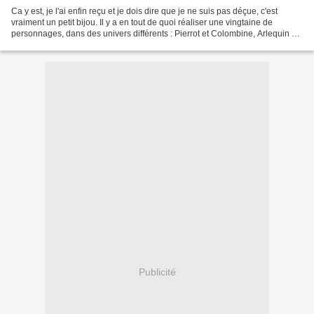
Ca y est, je l'ai enfin reçu et je dois dire que je ne suis pas déçue, c'est
vraiment un petit bijou. Il y a en tout de quoi réaliser une vingtaine de
personnages, dans des univers différents : Pierrot et Colombine, Arlequin et
Arlequine, des asiatiques,...
Publicité