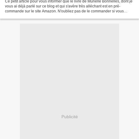
Ce petit article pour vous informer que le livre de Murielle Bonnelles, dont je
vous ai déjà parlé sur ce blog et qui s'avère très alléchant est en pré-
commande sur le site Amazon. N'oubliez pas de le commander si vous
voulez faire partie des premiers...
Publicité