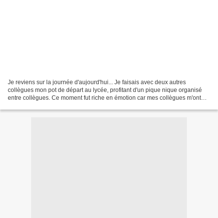
Je reviens sur la journée d'aujourd'hui... Je faisais avec deux autres
collègues mon pot de départ au lycée, profitant d'un pique nique organisé
entre collègues. Ce moment fut riche en émotion car mes collègues m'ont
bien gâtée. J'ai tout d'abord reçu...