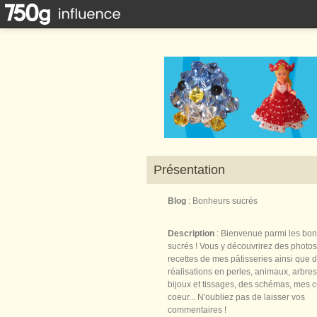
Présentation
Blog
: Bonheurs sucrés
Description
: Bienvenue parmi les bo
sucrés ! Vous y découvrirez des photos
recettes de mes pâtisseries ainsi que 
réalisations en perles, animaux, arbres,
bijoux et tissages, des schémas, mes 
coeur... N'oubliez pas de laisser vos
commentaires !