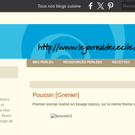
Tous nos blogs cuisine
MES PERLES
RESSOURCES PERLÉES
RECETTES
Poussin [Grenier]
nheurs
Premier animal réalisé en tissage danois, sur le même thème q
 et
de mes
 fleurs,
coups de