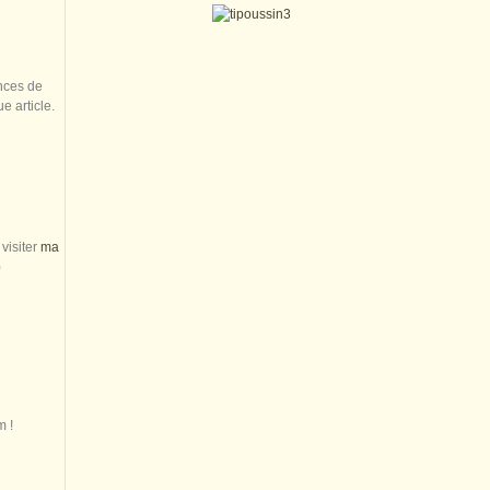
nces de
 article.
visiter
ma
)
m !