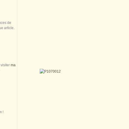
nces de
 article.
visiter
ma
)
m !