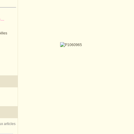
..
illes
x articles