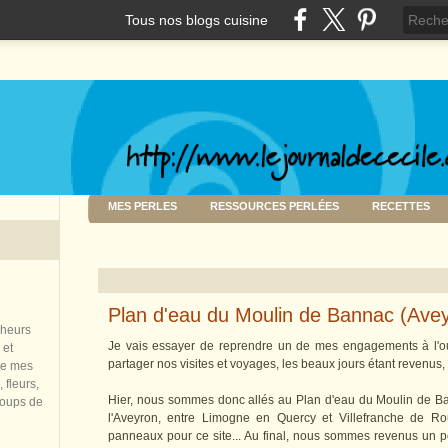
Tous nos blogs cuisine
MES PERLES
RESSOURCES PERLÉES
RECETTES
Plan d'eau du Moulin de Bannac (Ave
nheurs
Je vais essayer de reprendre un de mes engagements à l'ouv
 et
partager nos visites et voyages, les beaux jours étant revenus, o
de mes
 fleurs,
Hier, nous sommes donc allés au Plan d'eau du Moulin de B
coups de
l'Aveyron, entre Limogne en Quercy et Villefranche de 
panneaux pour ce site... Au final, nous sommes revenus un peu