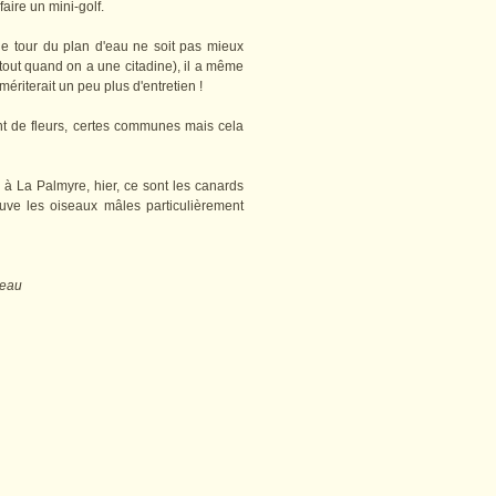
aire un mini-golf.
le tour du plan d'eau ne soit pas mieux
rtout quand on a une citadine), il a même
ériterait un peu plus d'entretien !
ent de fleurs, certes communes mais cela
 à La Palmyre, hier, ce sont les canards
ouve les oiseaux mâles particulièrement
'eau