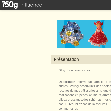
Présentation
Blog
: Bonheurs sucrés
Description
: Bienvenue parmi les bo
sucrés ! Vous y découvrirez des photos
recettes de mes pâtisseries ainsi que 
réalisations en perles, animaux, arbres,
bijoux et tissages, des schémas, mes 
coeur... N'oubliez pas de laisser vos
commentaires !