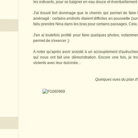
les estivants, pour se baigner en eau douce et éventuellement f
J'ai trouvé fort dommage que le chemin qui permet de faire 
aménagé : certains endroits étaient difficiles en poussette (su
fallu prendre Nina dans les bras pour certains passages. Cela m
J'en ai toutefois profité pour faire quelques photos, notamm
permet de s'exercer ;)
A noter qu'après avoir assisté à un accouplement d'autruches
qui nous ont fait une démonstration. Encore une fois, je tr
violents avec leur dulcinée...
Quelques vues du plan d