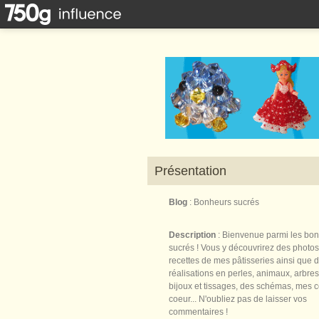
Présentation
Blog
: Bonheurs sucrés
Description
: Bienvenue parmi les bo
sucrés ! Vous y découvrirez des photos
recettes de mes pâtisseries ainsi que 
réalisations en perles, animaux, arbres,
bijoux et tissages, des schémas, mes 
coeur... N'oubliez pas de laisser vos
commentaires !