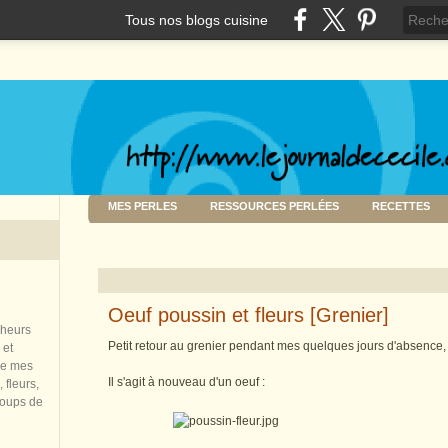
Tous nos blogs cuisine
MES PERLES
RESSOURCES PERLÉES
RECETTES
Oeuf poussin et fleurs [Grenier]
nheurs
Petit retour au grenier pendant mes quelques jours d'absence, m
 et
de mes
Il s'agit à nouveau d'un oeuf :
 fleurs,
coups de