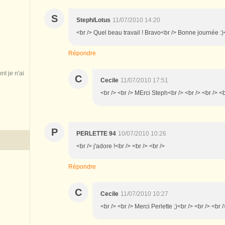
S
Steph/Lotus
11/07/2010 14:20
<br /> Quel beau travail ! Bravo<br /> Bonne journée :)<
Répondre
nt je n'ai
C
Cecile
11/07/2010 17:51
<br /> <br /> MErci Steph<br /> <br /> <br /> <b
P
PERLETTE 94
10/07/2010 10:26
<br /> j'adore !<br /> <br /> <br />
Répondre
C
Cecile
11/07/2010 10:27
<br /> <br /> Merci Perlette ;)<br /> <br /> <br /