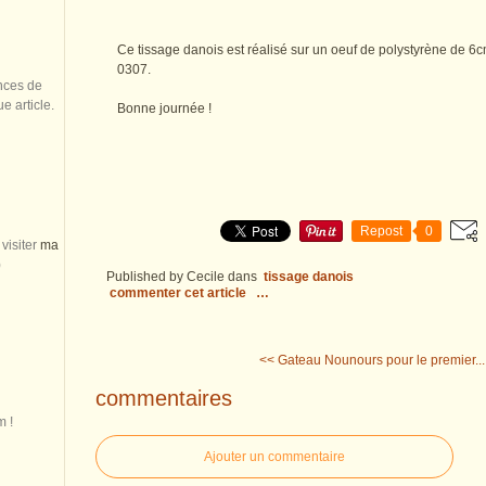
Ce tissage danois est réalisé sur un oeuf de polystyrène de 6
0307.
nces de
 article.
Bonne journée !
Repost
0
visiter
ma
)
Published by Cecile
dans
tissage danois
commenter cet article
…
<< Gateau Nounours pour le premier...
commentaires
m !
Ajouter un commentaire