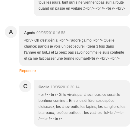
tous les jours, tant qu'ils ne viennent pas sur la route
quand on passe en voiture ;)<br /> <br /> <br /> <br />
A
Agnès
09/05/2010 16:58
<br /> Oh c'est génial!<br /> j'adore ça moi!<br /> Quelle
chance; parfois je vois un petit ecureil (genr 3 fois dans
l'année en fait..) et tu peux pas savoir comme je suis contente
et ça me fait passer une bonne journae!!<br /> <br /> <br />
Répondre
C
Cecile
10/05/2010 20:14
<br /> <br /> Si tu vivais par chez nous, ce serait le
bonheur continu... Entre les différentes espèce
d'oiseaux, les chevreuils, les lapins, les sangliers, les
blaireaux, les écureuils et... les vaches ! lol<br /> <br
/> <br /> <br />