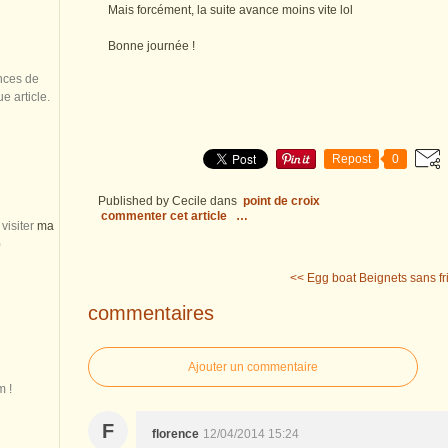
Mais forcément, la suite avance moins vite lol
Bonne journée !
nces de
 article.
Repost
0
Published by Cecile
dans
point de croix
commenter cet article
…
visiter
ma
)
<< Egg boat
Beignets sans fr
commentaires
Ajouter un commentaire
m !
F
florence
12/04/2014 15:24