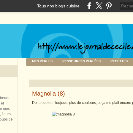
Tous nos blogs cuisine
MES PERLES
RESSOURCES PERLÉES
RECETTES
Magnolia (8)
nheurs
De la couleur, toujours plus de couleurs, et ça me plait encore p
 et
de mes
 fleurs,
coups de