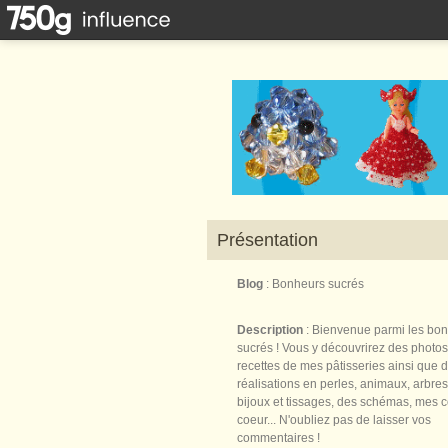
Présentation
Blog
: Bonheurs sucrés
Description
: Bienvenue parmi les bo
sucrés ! Vous y découvrirez des photos
recettes de mes pâtisseries ainsi que 
réalisations en perles, animaux, arbres,
bijoux et tissages, des schémas, mes 
coeur... N'oubliez pas de laisser vos
commentaires !