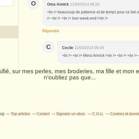
O
Oma Annick
11/04/2014 06:20
<br /> beaucoup de patience et de temps pour ce bel ou
/> <br /> <br /> bon week-end !<br />
Répondre
C
Cecile
11/04/2014 06:43
<br /> <br /> Merci Annick !<br /> <br /> <br /> 
rsifié, sur mes perles, mes broderies, ma fille et mo
n'oubliez pas que...
log
Top articles
Contact
Signaler un abus
C.G.U.
Cookies et donn