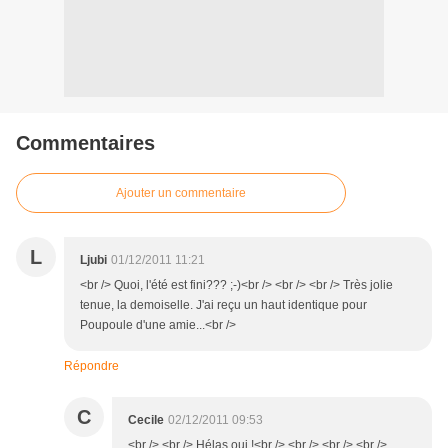
Commentaires
Ajouter un commentaire
L
Ljubi
01/12/2011 11:21
<br /> Quoi, l'été est fini??? ;-)<br /> <br /> <br /> Très jolie
tenue, la demoiselle. J'ai reçu un haut identique pour
Poupoule d'une amie...<br />
Répondre
C
Cecile
02/12/2011 09:53
<br /> <br /> Hélas oui !<br /> <br /> <br /> <br />