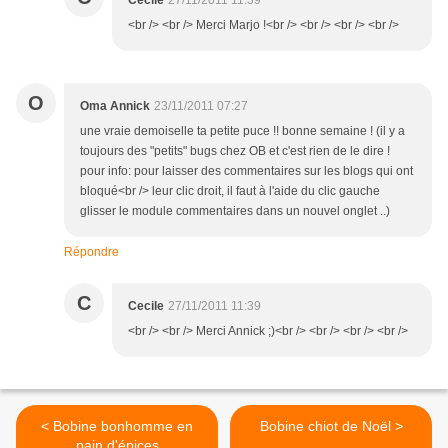
Cecile
27/11/2011 11:39
<br /> <br /> Merci Marjo !<br /> <br /> <br /> <br />
O
Oma Annick
23/11/2011 07:27
une vraie demoiselle ta petite puce !! bonne semaine ! (il y a
toujours des "petits" bugs chez OB et c'est rien de le dire !
pour info: pour laisser des commentaires sur les blogs qui ont
bloqué<br /> leur clic droit, il faut à l'aide du clic gauche
glisser le module commentaires dans un nouvel onglet ..)
Répondre
C
Cecile
27/11/2011 11:39
<br /> <br /> Merci Annick ;)<br /> <br /> <br /> <br />
< Bobine bonhomme en
Bobine chiot de Noël >
pain d'épices