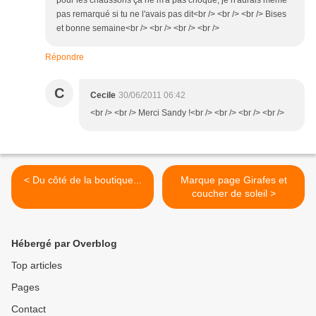
pour les chaussons ça ne m'a pas choqué, je n'aurais même
pas remarqué si tu ne l'avais pas dit<br /> <br /> <br /> Bises
et bonne semaine<br /> <br /> <br /> <br />
Répondre
C
Cecile
30/06/2011 06:42
<br /> <br /> Merci Sandy !<br /> <br /> <br /> <br />
< Du côté de la boutique...
Marque page Girafes et
coucher de soleil >
Hébergé par Overblog
Top articles
Pages
Contact