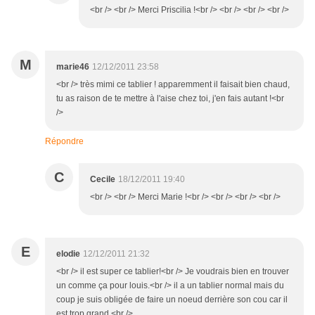
<br /> <br /> Merci Priscilia !<br /> <br /> <br /> <br />
M
marie46
12/12/2011 23:58
<br /> très mimi ce tablier ! apparemment il faisait bien chaud,
tu as raison de te mettre à l'aise chez toi, j'en fais autant !<br
/>
Répondre
C
Cecile
18/12/2011 19:40
<br /> <br /> Merci Marie !<br /> <br /> <br /> <br />
E
elodie
12/12/2011 21:32
<br /> il est super ce tablier!<br /> Je voudrais bien en trouver
un comme ça pour louis.<br /> il a un tablier normal mais du
coup je suis obligée de faire un noeud derrière son cou car il
est trop grand.<br />