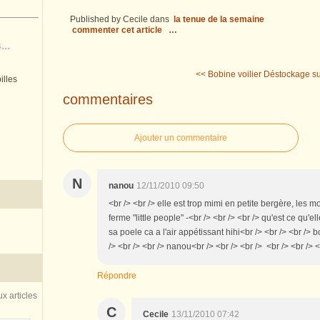
Published by Cecile
dans
la tenue de la semaine
commenter cet article
…
..
<< Bobine voilier
Déstockage su
illes
commentaires
Ajouter un commentaire
N
nanou
12/11/2010 09:50
<br /> <br /> elle est trop mimi en petite bergère, les 
ferme "little people" -<br /> <br /> <br /> qu'est ce qu'
sa poele ca a l'air appétissant hihi<br /> <br /> <br />
/> <br /> <br /> nanou<br /> <br /> <br /> <br /> <br /> <
Répondre
x articles
C
Cecile
13/11/2010 07:42