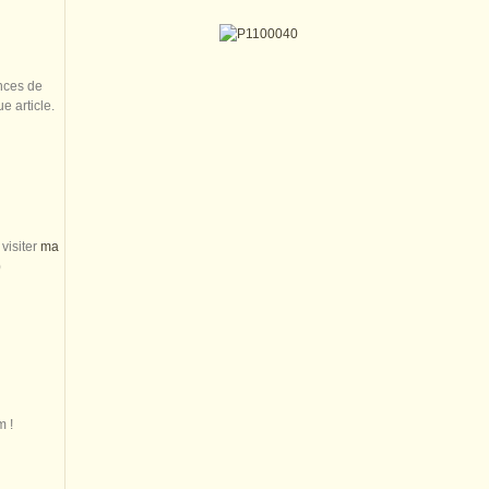
nces de
 article.
visiter
ma
)
m !