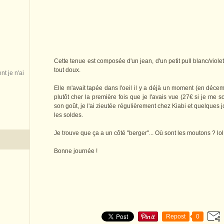
Cette tenue est composée d'un jean, d'un petit pull blanc/violet 
tout doux.
nt je n'ai
Elle m'avait tapée dans l'oeil il y a déjà un moment (en déce
plutôt cher la première fois que je l'avais vue (27€ si je me s
son goût, je l'ai zieutée régulièrement chez Kiabi et quelques j
les soldes.
Je trouve que ça a un côté "berger"... Où sont les moutons ? lol
Bonne journée !
Repost
0