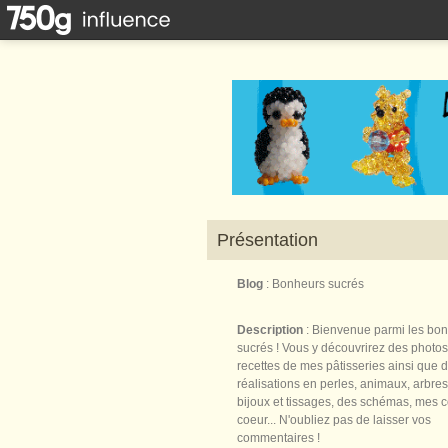
Présentation
Blog
: Bonheurs sucrés
Description
: Bienvenue parmi les bo
sucrés ! Vous y découvrirez des photos
recettes de mes pâtisseries ainsi que 
réalisations en perles, animaux, arbres,
bijoux et tissages, des schémas, mes 
coeur... N'oubliez pas de laisser vos
commentaires !