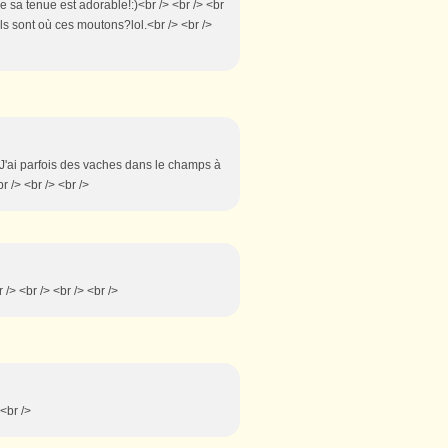
ire sa tenue est adorable!:)<br /> <br /> <br
 ils sont où ces moutons?lol.<br /> <br />
> J'ai parfois des vaches dans le champs à
 /> <br /> <br />
 /> <br /> <br /> <br />
 <br />