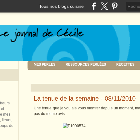
Tous nos blogs cuisine
MES PERLES
RESSOURCES PERLÉES
RECETTES
La tenue de la semaine - 08/11/2010
nheurs
Une tenue que je voulais vous montrer depuis un moment, mais 
 et
pas du même avis :
de mes
 fleurs,
coups de