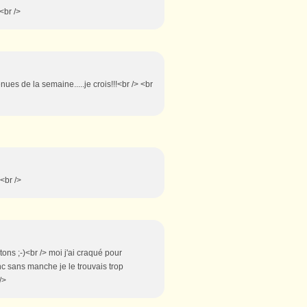
<br />
nues de la semaine.....je crois!!!<br /> <br
 <br />
tons ;-)<br /> moi j'ai craqué pour
anc sans manche je le trouvais trop
/>