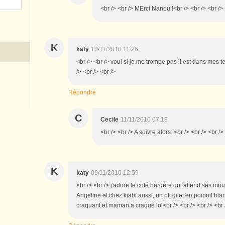
<br /> <br /> MErci Nanou !<br /> <br /> <br /> 
K
katy
10/11/2010 11:26
<br /> <br /> voui si je me trompe pas il est dans mes te
/> <br /> <br />
Répondre
C
Cecile
11/11/2010 07:18
<br /> <br /> A suivre alors !<br /> <br /> <br />
K
katy
09/11/2010 12:59
<br /> <br /> j'adore le coté bergère qui attend ses mou
Angeline et chez kiabi aussi, un pti gilet en poipoil bl
craquant et maman a craqué lol<br /> <br /> <br /> <br 