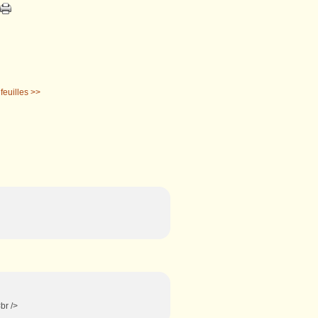
feuilles >>
br />