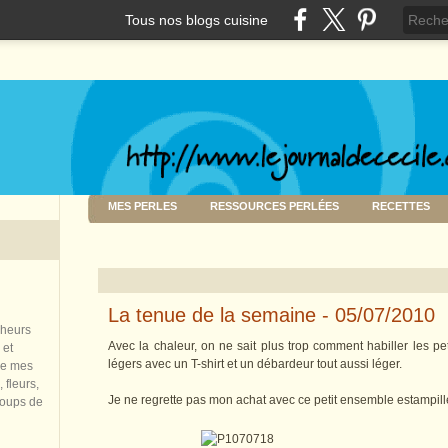
Tous nos blogs cuisine
MES PERLES
RESSOURCES PERLÉES
RECETTES
La tenue de la semaine - 05/07/2010
nheurs
Avec la chaleur, on ne sait plus trop comment habiller les pe
 et
légers avec un T-shirt et un débardeur tout aussi léger.
de mes
 fleurs,
Je ne regrette pas mon achat avec ce petit ensemble estampil
coups de