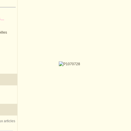
..
illes
x articles