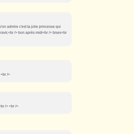
u'on admire c'est ta jolie princesse qui
 ravir,<br /> bon après midi<br /> bises<br
 <br />
br /> <br />