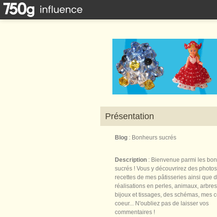
Présentation
Blog
: Bonheurs sucrés
Description
: Bienvenue parmi les bo
sucrés ! Vous y découvrirez des photos
recettes de mes pâtisseries ainsi que 
réalisations en perles, animaux, arbres,
bijoux et tissages, des schémas, mes 
coeur... N'oubliez pas de laisser vos
commentaires !