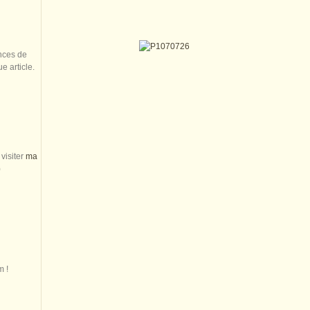
nces de
 article.
visiter
ma
)
m !