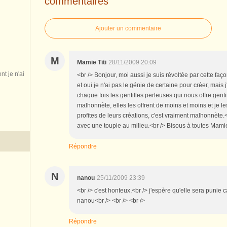
commentaires
Ajouter un commentaire
M
Mamie Titi
28/11/2009 20:09
nt je n'ai
<br /> Bonjour, moi aussi je suis révoltée par cette faç
et oui je n'ai pas le génie de certaine pour créer, mais 
chaque fois les gentilles perleuses qui nous offre gent
malhonnète, elles les offrent de moins et moins et je 
profites de leurs créations, c'est vraiment malhonnète.<
avec une toupie au milieu.<br /> Bisous à toutes Mamie 
Répondre
N
nanou
25/11/2009 23:39
<br /> c'est honteux,<br /> j'espère qu'elle sera punie c
nanou<br /> <br /> <br />
Répondre