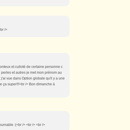
br />
honteux et culloté de certaine personne c
 perles et autres je met mon prénom au
t j'ai vue dans Option globale qu'il y a une
uve ça super!!!<br /> Bon dimanche à
rnable :(<br /> <br /> <br />