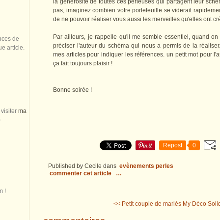
la générosité de toutes ces perleuses qui partagent leur schém
pas, imaginez combien votre portefeuille se viderait rapidement
de ne pouvoir réaliser vous aussi les merveilles qu'elles ont cr
Par ailleurs, je rappelle qu'il me semble essentiel, quand on 
nces de
préciser l'auteur du schéma qui nous a permis de la réaliser
 article.
mes articles pour indiquer les références. un petit mot pour l'
ça fait toujours plaisir !
Bonne soirée !
visiter
ma
)
Repost
0
Published by Cecile
dans
evènements perles
commenter cet article
…
m !
<< Petit couple de mariés
My Déco Solida