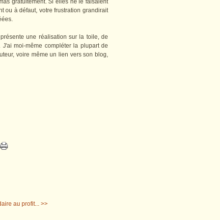
as gratuitement. Si elles ne le faisaient
 ou à défaut, votre frustration grandirait
éées.
présente une réalisation sur la toile, de
. J'ai moi-même compléter la plupart de
auteur, voire même un lien vers son blog,
ire au profit... >>