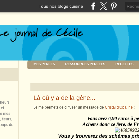
Tous nos blogs cuisine
MES PERLES
RESSOURCES PERLÉES
RECETTES
Là où y a de la gêne...
nheurs
Je me permets de diffuser un message de
Cristal d'Opaline
:
 et
de mes
Vous avez 6,90 euros à p
 fleurs,
Achetez donc ce livre, de Fran
coups de
Vous y trouverez des schèmas pris