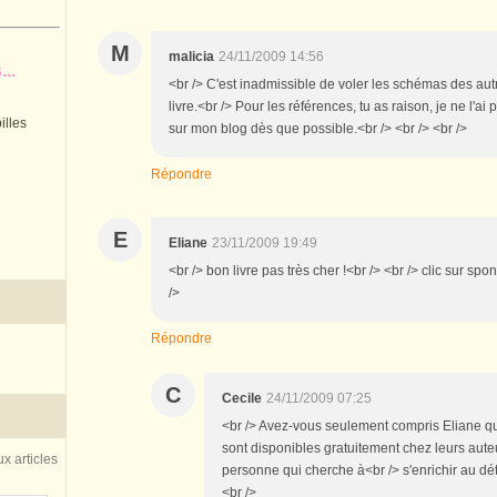
M
malicia
24/11/2009 14:56
..
<br /> C'est inadmissible de voler les schémas des autre
livre.<br /> Pour les références, tu as raison, je ne l'ai
illes
sur mon blog dès que possible.<br /> <br /> <br />
Répondre
E
Eliane
23/11/2009 19:49
<br /> bon livre pas très cher !<br /> <br /> clic sur sp
/>
Répondre
C
Cecile
24/11/2009 07:25
<br /> Avez-vous seulement compris Eliane qu
sont disponibles gratuitement chez leurs auteur
x articles
personne qui cherche à<br /> s'enrichir au dét
<br />