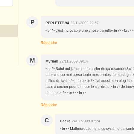
P
PERLETTE 94
22/11/2009 22:57
<br /> c'est incroyable une chose pareille<br /> <br /> <
Répondre
M
Myriam
22/11/2009 09:14
<br /> Salut oui j'ai entendu parler de ça résamens! c 
pour ça que moi perso toute mes photos de mes bijoux
milieu de la<br /> photo.<br /> J'ai aussi mon blog ici e
case à cocher pour bloquer le clic droit...<br /> Je tro
bientôt<br /> <br /> <br />
Répondre
C
Cecile
24/11/2009 07:24
<br /> Malheureusement, ce système est contou