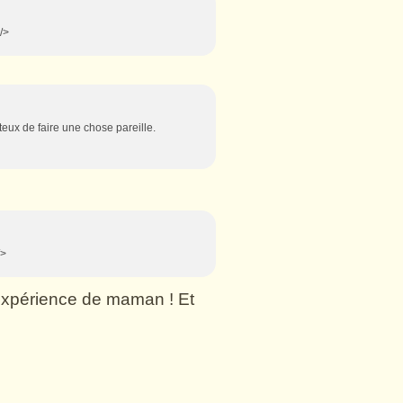
/>
nteux de faire une chose pareille.
/>
n expérience de maman ! Et