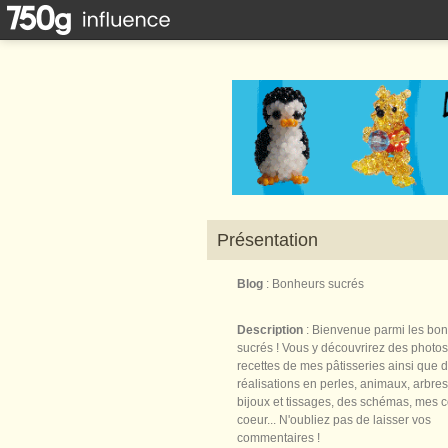
Présentation
Blog
: Bonheurs sucrés
Description
: Bienvenue parmi les bo
sucrés ! Vous y découvrirez des photos
recettes de mes pâtisseries ainsi que 
réalisations en perles, animaux, arbres,
bijoux et tissages, des schémas, mes 
coeur... N'oubliez pas de laisser vos
commentaires !