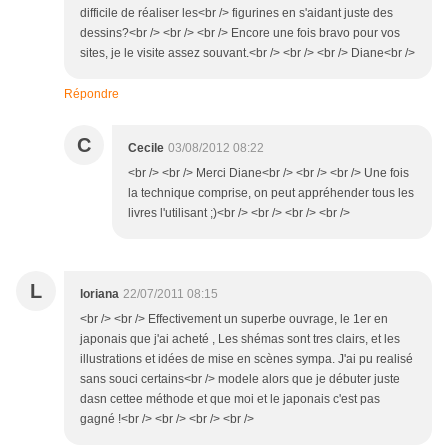
difficile de réaliser les<br /> figurines en s'aidant juste des
dessins?<br /> <br /> <br /> Encore une fois bravo pour vos
sites, je le visite assez souvant.<br /> <br /> <br /> Diane<br />
Répondre
C
Cecile
03/08/2012 08:22
<br /> <br /> Merci Diane<br /> <br /> <br /> Une fois
la technique comprise, on peut appréhender tous les
livres l'utilisant ;)<br /> <br /> <br /> <br />
L
loriana
22/07/2011 08:15
<br /> <br /> Effectivement un superbe ouvrage, le 1er en
japonais que j'ai acheté , Les shémas sont tres clairs, et les
illustrations et idées de mise en scènes sympa. J'ai pu realisé
sans souci certains<br /> modele alors que je débuter juste
dasn cettee méthode et que moi et le japonais c'est pas
gagné !<br /> <br /> <br /> <br />