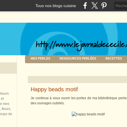
Tous nos blogs cuisine
MES PERLES
RESSOURCES PERLÉES
RECETTES
Happy beads motif
nheurs
Je continue à vous ouvrir les portes de ma bibliothèque perl
 et
des ouvrages oubliés.
de mes
 fleurs,
coups de